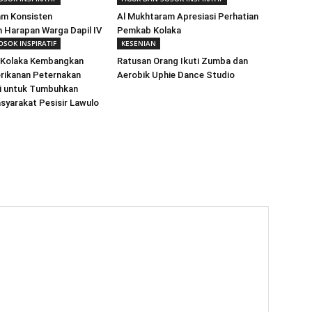
am Konsisten
Al Mukhtaram Apresiasi Perhatian
 Harapan Warga Dapil IV
Pemkab Kolaka
OSOK INSPIRATIF
KESENIAN
Kolaka Kembangkan
Ratusan Orang Ikuti Zumba dan
rikanan Peternakan
Aerobik Uphie Dance Studio
si untuk Tumbuhkan
yarakat Pesisir Lawulo