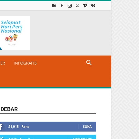
NER
INFOGRAFIS
IDEBAR
21,915
Fans
SUKA