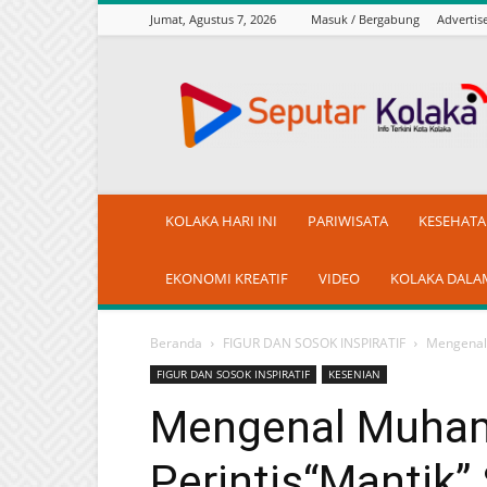
Jumat, Agustus 7, 2026
Masuk / Bergabung
Adverti
seputarkolaka.id
KOLAKA HARI INI
PARIWISATA
KESEHAT
EKONOMI KREATIF
VIDEO
KOLAKA DALA
Beranda
FIGUR DAN SOSOK INSPIRATIF
Mengenal 
FIGUR DAN SOSOK INSPIRATIF
KESENIAN
Mengenal Muham
Perintis“Mantik”