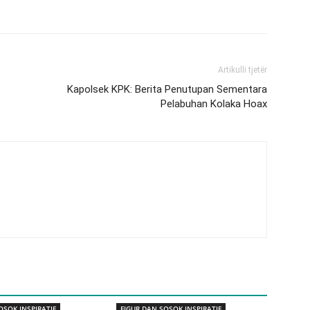
Artikulli tjetër
Kapolsek KPK: Berita Penutupan Sementara
Pelabuhan Kolaka Hoax
OSOK INSPIRATIF
FIGUR DAN SOSOK INSPIRATIF