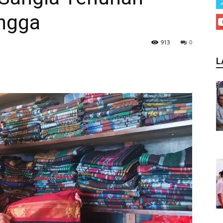
ngga
913
0
L