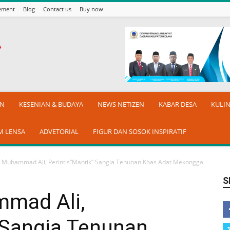
sement
Blog
Contact us
Buy now
AN
KESENIAN & BUDAYA
NEWS NETIZEN
KABAR DESA
KULI
M LENSA
ADVETORIAL
FIGUR DAN SOSOK INSPIRATIF
Muhammad Ali, Perintis“Mantik” Sangia Tenunan Khas Adat Mekongga
S
mad Ali,
 Sangia Tenunan