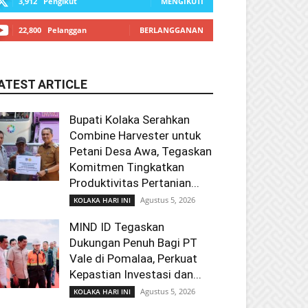
3,912
Pengikut
MENGIKUTI
22,800
Pelanggan
BERLANGGANAN
ATEST ARTICLE
Bupati Kolaka Serahkan
Combine Harvester untuk
Petani Desa Awa, Tegaskan
Komitmen Tingkatkan
Produktivitas Pertanian...
Agustus 5, 2026
KOLAKA HARI INI
MIND ID Tegaskan
Dukungan Penuh Bagi PT
Vale di Pomalaa, Perkuat
Kepastian Investasi dan...
Agustus 5, 2026
KOLAKA HARI INI