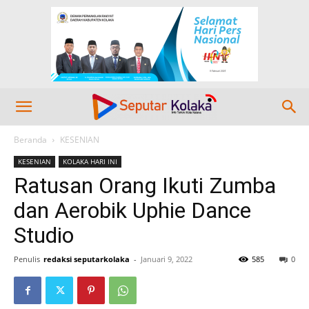
Beranda
KESENIAN
KESENIAN
KOLAKA HARI INI
Ratusan Orang Ikuti Zumba
dan Aerobik Uphie Dance
Studio
Penulis
redaksi seputarkolaka
-
Januari 9, 2022
585
0