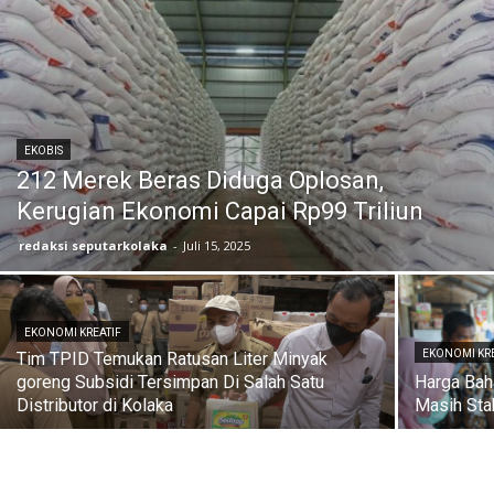
EKOBIS
212 Merek Beras Diduga Oplosan,
Kerugian Ekonomi Capai Rp99 Triliun
redaksi seputarkolaka
-
Juli 15, 2025
EKONOMI KREATIF
EKONOMI KRE
Tim TPID Temukan Ratusan Liter Minyak
goreng Subsidi Tersimpan Di Salah Satu
Harga Bah
Distributor di Kolaka
Masih Sta