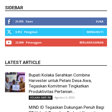
SIDEBAR
21,915
Fans
SUKA
3,912
Pengikut
MENGIKUTI
22,800
Pelanggan
BERLANGGANAN
LATEST ARTICLE
Bupati Kolaka Serahkan Combine
Harvester untuk Petani Desa Awa,
Tegaskan Komitmen Tingkatkan
Produktivitas Pertanian...
Agustus 5, 2026
KOLAKA HARI INI
MIND ID Tegaskan Dukungan Penuh Bagi