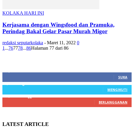
KOLAKA HARI INI
Kerjasama dengan Wingsfood dan Pramuka,
Perindag Bakal Gelar Pasar Murah Migor
redaksi seputarkolaka
-
Maret 11, 2022
0
1
...
76
77
78
...
86
Halaman 77 dari 86
SIDEBAR
21,915
Fans
SUKA
3,912
Pengikut
MENGIKUTI
22,800
Pelanggan
BERLANGGANAN
LATEST ARTICLE