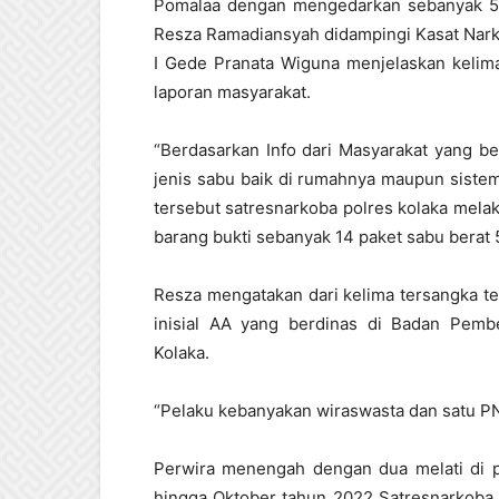
Pomalaa dengan mengedarkan sebanyak 5.7
Resza Ramadiansyah didampingi Kasat Nar
I Gede Pranata Wiguna menjelaskan kelima
laporan masyarakat.
“Berdasarkan Info dari Masyarakat yang b
jenis sabu baik di rumahnya maupun sistem
tersebut satresnarkoba polres kolaka mel
barang bukti sebanyak 14 paket sabu berat 
Resza mengatakan dari kelima tersangka te
inisial AA yang berdinas di Badan Pem
Kolaka.
“Pelaku kebanyakan wiraswasta dan satu 
Perwira menengah dengan dua melati di 
hingga Oktober tahun 2022 Satresnarkoba