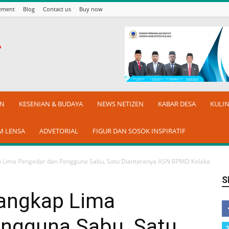
sement
Blog
Contact us
Buy now
AN
KESENIAN & BUDAYA
NEWS NETIZEN
KABAR DESA
KULI
M LENSA
ADVETORIAL
FIGUR DAN SOSOK INSPIRATIF
 Lima Pengedar dan Pengguna Sabu, Satu Diantaranya ASN BPMD Kolaka
S
angkap Lima
ngguna Sabu, Satu