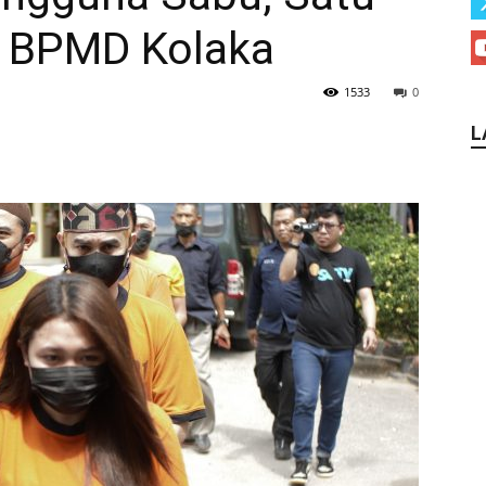
N BPMD Kolaka
1533
0
L