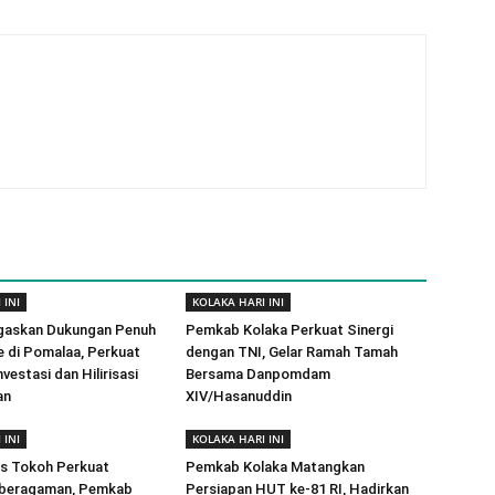
 INI
KOLAKA HARI INI
gaskan Dukungan Penuh
Pemkab Kolaka Perkuat Sinergi
e di Pomalaa, Perkuat
dengan TNI, Gelar Ramah Tamah
vestasi dan Hilirisasi
Bersama Danpomdam
an
XIV/Hasanuddin
 INI
KOLAKA HARI INI
as Tokoh Perkuat
Pemkab Kolaka Matangkan
beragaman, Pemkab
Persiapan HUT ke-81 RI, Hadirkan