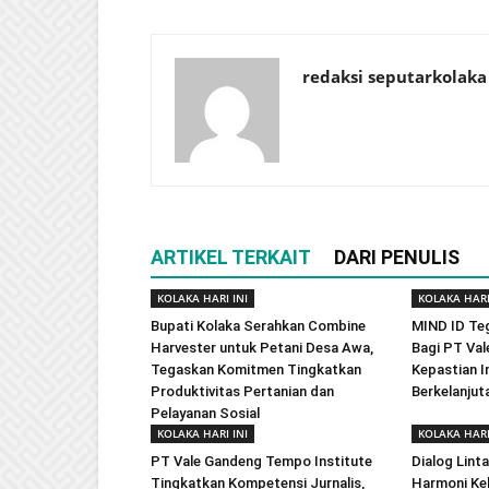
redaksi seputarkolaka
ARTIKEL TERKAIT
DARI PENULIS
KOLAKA HARI INI
KOLAKA HARI
Bupati Kolaka Serahkan Combine
MIND ID Te
Harvester untuk Petani Desa Awa,
Bagi PT Val
Tegaskan Komitmen Tingkatkan
Kepastian In
Produktivitas Pertanian dan
Berkelanjut
Pelayanan Sosial
KOLAKA HARI INI
KOLAKA HARI
PT Vale Gandeng Tempo Institute
Dialog Lint
Tingkatkan Kompetensi Jurnalis,
Harmoni Ke