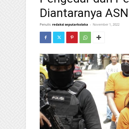
Diantaranya AS
Penulis
redaksi seputarkolaka
-
November 1, 2022