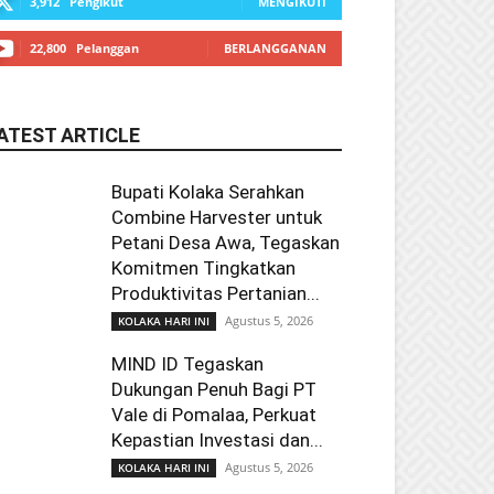
3,912
Pengikut
MENGIKUTI
22,800
Pelanggan
BERLANGGANAN
ATEST ARTICLE
Bupati Kolaka Serahkan
Combine Harvester untuk
Petani Desa Awa, Tegaskan
Komitmen Tingkatkan
Produktivitas Pertanian...
Agustus 5, 2026
KOLAKA HARI INI
MIND ID Tegaskan
Dukungan Penuh Bagi PT
Vale di Pomalaa, Perkuat
Kepastian Investasi dan...
Agustus 5, 2026
KOLAKA HARI INI