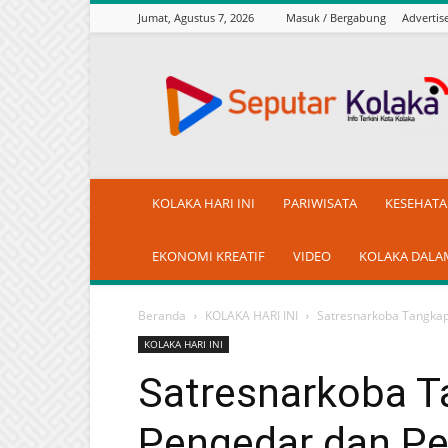
Jumat, Agustus 7, 2026
Masuk / Bergabung
Adverti
seputarkolaka.id
KOLAKA HARI INI
PARIWISATA
KESEHAT
EKONOMI KREATIF
VIDEO
KOLAKA DALA
Beranda
KOLAKA HARI INI
Satresnarkoba Tangkap
KOLAKA HARI INI
Satresnarkoba T
Pengedar dan Pe