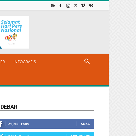
NER
INFOGRAFIS
IDEBAR
21,915
Fans
SUKA