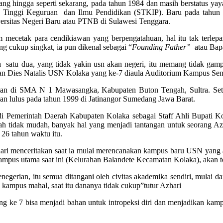
ang hingga seperti sekarang, pada tahun 1984 dan masih berstatus ya
h Tinggi Keguruan dan Ilmu Pendidikan (STKIP). Baru pada tahun 
ersitas Negeri Baru atau PTNB di Sulawesi Tenggara.
cetak para cendikiawan yang berpengatahuan, hal itu tak terlepas 
 cukup singkat, ia pun dikenal sebagai “
Founding Father”
atau Bap
a satu dua, yang tidak yakin usn akan negeri, itu memang tidak gam
n Dies Natalis USN Kolaka yang ke-7 diaula Auditorium Kampus Seni
kan di SMA N 1 Mawasangka, Kabupaten Buton Tengah, Sultra. Setela
n lulus pada tahun 1999 di Jatinangor Sumedang Jawa Barat.
di Pemerintah Daerah Kabupaten Kolaka sebagai Staff Ahli Bupati Ko
h tidak mudah, banyak hal yang menjadi tantangan untuk seorang Azha
 26 tahun waktu itu.
i menceritakan saat ia mulai merencanakan kampus baru USN yang ad
us utama saat ini (Kelurahan Balandete Kecamatan Kolaka), akan tet
penegerian, itu semua ditangani oleh civitas akademika sendiri, mulai
ng kampus mahal, saat itu dananya tidak cukup”tutur Azhari
ng ke 7 bisa menjadi bahan untuk intropeksi diri dan menjadikan k