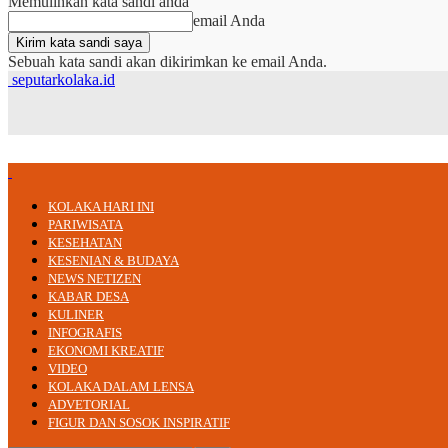
Memulihkan kata sandi anda
email Anda
Sebuah kata sandi akan dikirimkan ke email Anda.
seputarkolaka.id
KOLAKA HARI INI
PARIWISATA
KESEHATAN
KESENIAN & BUDAYA
NEWS NETIZEN
KABAR DESA
KULINER
INFOGRAFIS
EKONOMI KREATIF
VIDEO
KOLAKA DALAM LENSA
ADVETORIAL
FIGUR DAN SOSOK INSPIRATIF