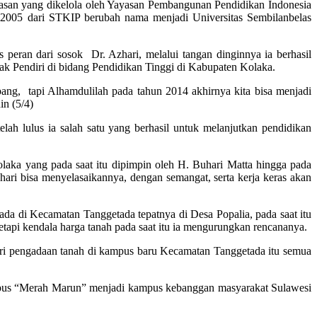
yasan yang dikelola oleh Yayasan Pembangunan Pendidikan Indonesia
2005 dari STKIP berubah nama menjadi Universitas Sembilanbelas
peran dari sosok Dr. Azhari, melalui tangan dinginnya ia berhasil
ak Pendiri di bidang Pendidikan Tinggi di Kabupaten Kolaka.
pang, tapi Alhamdulilah pada tahun 2014 akhirnya kita bisa menjadi
n (5/4)
h lulus ia salah satu yang berhasil untuk melanjutkan pendidikan
laka yang pada saat itu dipimpin oleh H. Buhari Matta hingga pada
ri bisa menyelasaikannya, dengan semangat, serta kerja keras akan
a di Kecamatan Tanggetada tepatnya di Desa Popalia, pada saat itu
api kendala harga tanah pada saat itu ia mengurungkan rencananya.
 dari pengadaan tanah di kampus baru Kecamatan Tanggetada itu semua
ampus “Merah Marun” menjadi kampus kebanggan masyarakat Sulawesi