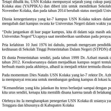
Tetapi dibalik itu, USN Kolaka mempunyai sejarah yang cukup panj
Kolaka atau (YAPPIKA) dan diberi izin untuk mendirikan Sekola
November Kolaka, dan pada tahun 2014 berubah status menjadi Univ
Diusia kenegeriannya yang ke-7 kampus USN Kolaka sukses dalam me
mengubah dari kampus swasta ke Universitas Negeri dalam waktu yang
“Dulu jangankan di luar pagar kampus, kita di dalam saja masih ad
Universitas Negeri”Ucapnya saat memberikan sambutan pada perayaa
Pria kelahiran 10 Juni 1976 ini dahulu, pernah mengeyam pendidi
kedinasan di Sekolah Tinggi Pemerintahan Dalam Negeri (STPDN) da
Di dunia Pemerintahan sendiri, pada tahun 1999 Dr. Azhari masuk 
tahun 2012. Kesuksesannya dalam menjadikan kampus negeri tentula
berbuah manis pada akhirnya, alhasil ia menjadi rektor termuda diusia
Pada momentum Dies Natalis USN Kolaka yang ke-7 rektor Dr. Azhar
ia mempunyai rencana untuk membangun gedung kampus di lokasi kamp
“Kemandirian yang kita jalankan itu terus berlanjut sampai dengan 
kita urus sendiri, kenapa kita memilih disana karena tanah di belaka
Olehnya itu Ia mengharapkan penegerian USN Kolaka di usianya ya
Tenggara dan khusunya di Kabupaten Kolaka