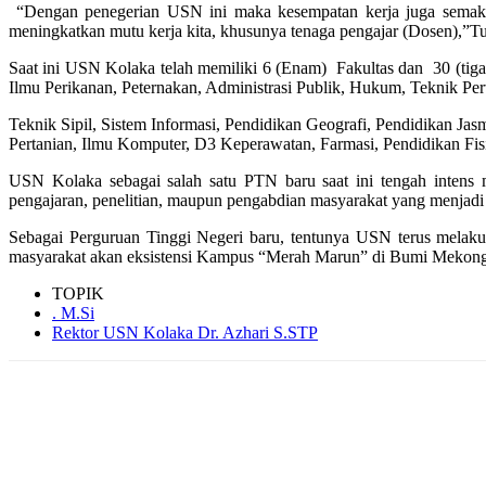
“Dengan penegerian USN ini maka kesempatan kerja juga semakin 
meningkatkan mutu kerja kita, khusunya tenaga pengajar (Dosen),”Tu
Saat ini USN Kolaka telah memiliki 6 (Enam) Fakultas dan 30 (tiga 
Ilmu Perikanan, Peternakan, Administrasi Publik, Hukum, Teknik Pe
Teknik Sipil, Sistem Informasi, Pendidikan Geografi, Pendidikan J
Pertanian, Ilmu Komputer, D3 Keperawatan, Farmasi, Pendidikan Fis
USN Kolaka sebagai salah satu PTN baru saat ini tengah intens 
pengajaran, penelitian, maupun pengabdian masyarakat yang menjadi
Sebagai Perguruan Tinggi Negeri baru, tentunya USN terus melak
masyarakat akan eksistensi Kampus “Merah Marun” di Bumi Mekon
TOPIK
. M.Si
Rektor USN Kolaka Dr. Azhari S.STP