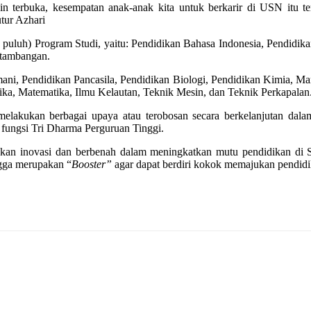
terbuka, kesempatan anak-anak kita untuk berkarir di USN itu te
tur Azhari
puluh) Program Studi, yaitu: Pendidikan Bahasa Indonesia, Pendidika
rtambangan.
asmani, Pendidikan Pancasila, Pendidikan Biologi, Pendidikan Kimia,
ika, Matematika, Ilmu Kelautan, Teknik Mesin, dan Teknik Perkapalan
melakukan berbagai upaya atau terobosan secara berkelanjutan dala
 fungsi Tri Dharma Perguruan Tinggi.
ukan inovasi dan berbenah dalam meningkatkan mutu pendidikan di
gga merupakan “
Booster”
agar dapat berdiri kokok memajukan pendid