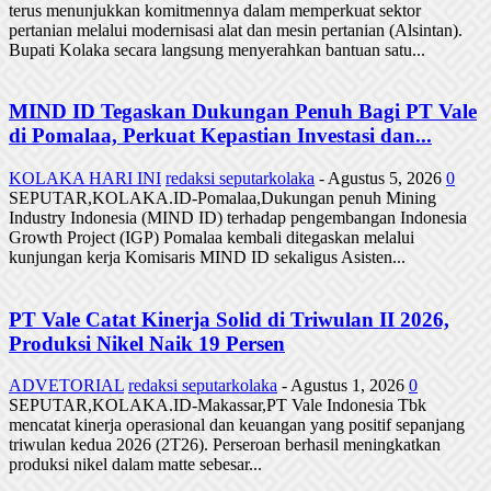
terus menunjukkan komitmennya dalam memperkuat sektor
pertanian melalui modernisasi alat dan mesin pertanian (Alsintan).
Bupati Kolaka secara langsung menyerahkan bantuan satu...
MIND ID Tegaskan Dukungan Penuh Bagi PT Vale
di Pomalaa, Perkuat Kepastian Investasi dan...
KOLAKA HARI INI
redaksi seputarkolaka
-
Agustus 5, 2026
0
SEPUTAR,KOLAKA.ID-Pomalaa,Dukungan penuh Mining
Industry Indonesia (MIND ID) terhadap pengembangan Indonesia
Growth Project (IGP) Pomalaa kembali ditegaskan melalui
kunjungan kerja Komisaris MIND ID sekaligus Asisten...
PT Vale Catat Kinerja Solid di Triwulan II 2026,
Produksi Nikel Naik 19 Persen
ADVETORIAL
redaksi seputarkolaka
-
Agustus 1, 2026
0
SEPUTAR,KOLAKA.ID-Makassar,PT Vale Indonesia Tbk
mencatat kinerja operasional dan keuangan yang positif sepanjang
triwulan kedua 2026 (2T26). Perseroan berhasil meningkatkan
produksi nikel dalam matte sebesar...