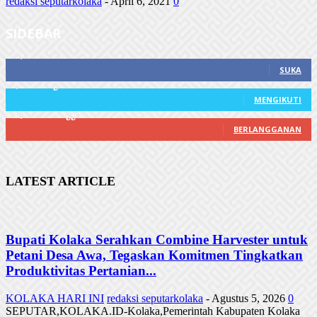
redaksi seputarkolaka
-
April 6, 2021
0
SIDEBAR
21,915
Fans
SUKA
3,912
Pengikut
MENGIKUTI
22,800
Pelanggan
BERLANGGANAN
LATEST ARTICLE
Bupati Kolaka Serahkan Combine Harvester untuk
Petani Desa Awa, Tegaskan Komitmen Tingkatkan
Produktivitas Pertanian...
KOLAKA HARI INI
redaksi seputarkolaka
-
Agustus 5, 2026
0
SEPUTAR,KOLAKA.ID-Kolaka,Pemerintah Kabupaten Kolaka