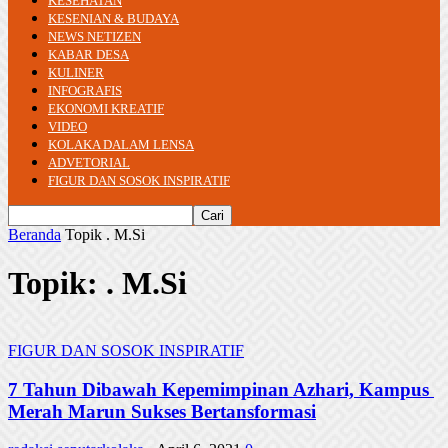
KESEHATAN
KESENIAN & BUDAYA
NEWS NETIZEN
KABAR DESA
KULINER
INFOGRAFIS
EKONOMI KREATIF
VIDEO
KOLAKA DALAM LENSA
ADVETORIAL
FIGUR DAN SOSOK INSPIRATIF
Beranda
Topik
. M.Si
Topik: . M.Si
FIGUR DAN SOSOK INSPIRATIF
7 Tahun Dibawah Kepemimpinan Azhari, Kampus
Merah Marun Sukses Bertansformasi