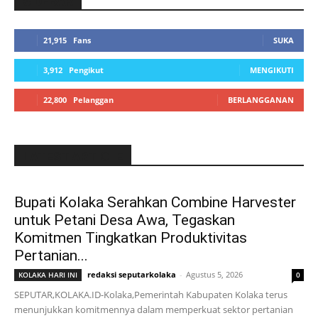
SIDEBAR
21,915
Fans
SUKA
3,912
Pengikut
MENGIKUTI
22,800
Pelanggan
BERLANGGANAN
LATEST ARTICLE
Bupati Kolaka Serahkan Combine Harvester
untuk Petani Desa Awa, Tegaskan
Komitmen Tingkatkan Produktivitas
Pertanian...
redaksi seputarkolaka
-
Agustus 5, 2026
KOLAKA HARI INI
0
SEPUTAR,KOLAKA.ID-Kolaka,Pemerintah Kabupaten Kolaka terus
menunjukkan komitmennya dalam memperkuat sektor pertanian