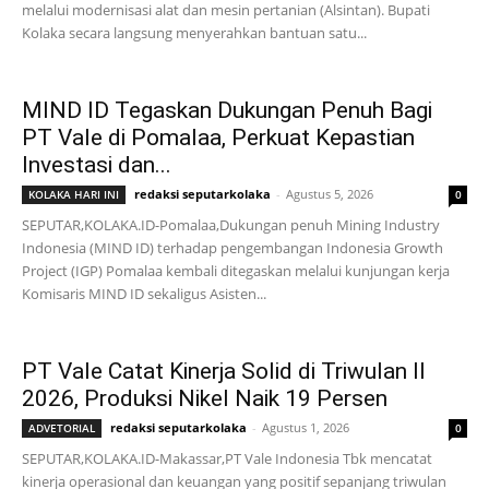
melalui modernisasi alat dan mesin pertanian (Alsintan). Bupati
Kolaka secara langsung menyerahkan bantuan satu...
MIND ID Tegaskan Dukungan Penuh Bagi
PT Vale di Pomalaa, Perkuat Kepastian
Investasi dan...
redaksi seputarkolaka
-
Agustus 5, 2026
KOLAKA HARI INI
0
SEPUTAR,KOLAKA.ID-Pomalaa,Dukungan penuh Mining Industry
Indonesia (MIND ID) terhadap pengembangan Indonesia Growth
Project (IGP) Pomalaa kembali ditegaskan melalui kunjungan kerja
Komisaris MIND ID sekaligus Asisten...
PT Vale Catat Kinerja Solid di Triwulan II
2026, Produksi Nikel Naik 19 Persen
redaksi seputarkolaka
-
Agustus 1, 2026
ADVETORIAL
0
SEPUTAR,KOLAKA.ID-Makassar,PT Vale Indonesia Tbk mencatat
kinerja operasional dan keuangan yang positif sepanjang triwulan