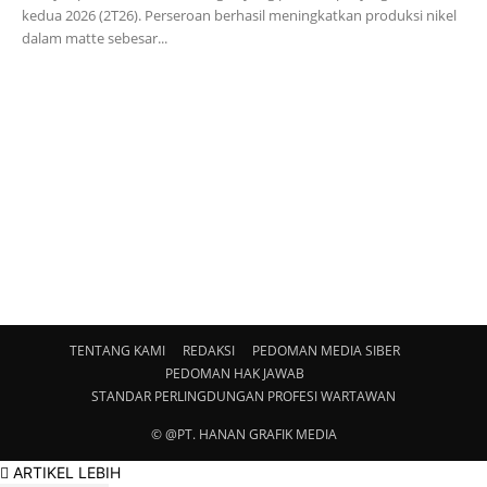
kedua 2026 (2T26). Perseroan berhasil meningkatkan produksi nikel
dalam matte sebesar...
TENTANG KAMI
REDAKSI
PEDOMAN MEDIA SIBER
PEDOMAN HAK JAWAB
STANDAR PERLINGDUNGAN PROFESI WARTAWAN
© @PT. HANAN GRAFIK MEDIA
ARTIKEL LEBIH