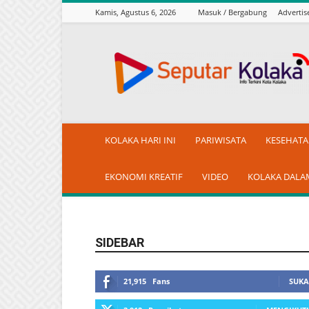
Kamis, Agustus 6, 2026
Masuk / Bergabung
Adverti
seputarkolaka.id
KOLAKA HARI INI
PARIWISATA
KESEHAT
EKONOMI KREATIF
VIDEO
KOLAKA DALA
SIDEBAR
21,915
Fans
SUKA