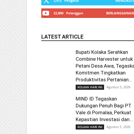
3,912
Pengikut
MENGIKUTI
22,800
Pelanggan
BERLANGGANAN
LATEST ARTICLE
Bupati Kolaka Serahkan
Combine Harvester untuk
Petani Desa Awa, Tegask
Komitmen Tingkatkan
Produktivitas Pertanian...
Agustus 5, 2026
KOLAKA HARI INI
MIND ID Tegaskan
Dukungan Penuh Bagi PT
Vale di Pomalaa, Perkuat
Kepastian Investasi dan...
Agustus 5, 2026
KOLAKA HARI INI