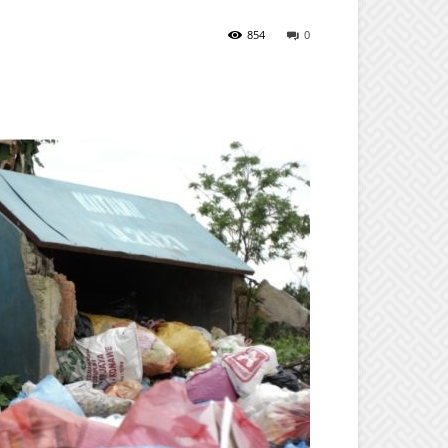
854
0