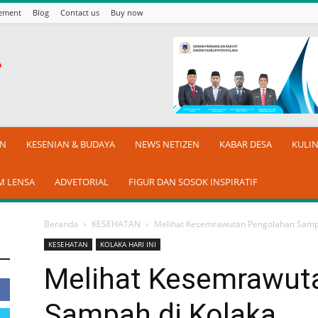
sement
Blog
Contact us
Buy now
AN
KESENIAN & BUDAYA
NEWS NETIZEN
KABAR DESA
KULI
M LENSA
ADVETORIAL
FIGUR DAN SOSOK INSPIRATIF
Beranda
KESEHATAN
Melihat Kesemrawutan Pengolahan Samp
KESEHATAN
KOLAKA HARI INI
Melihat Kesemrawut
Sampah di Kolaka