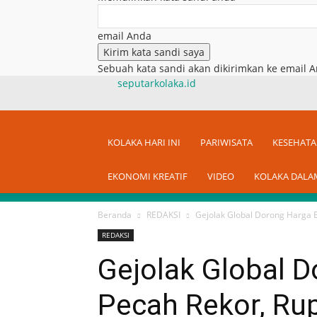
email Anda
Sebuah kata sandi akan dikirimkan ke email A
seputarkolaka.id
KOLAKA HARI INI
PARIWISATA
KESEHAT
EKONOMI KREATIF
VIDEO
KOLAKA DALA
Beranda
REDAKSI
Gejolak Global Dorong Harga E
REDAKSI
Gejolak Global 
Pecah Rekor, Ru