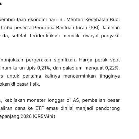
.
i pemberitaan ekonomi hari ini. Menteri Kesehatan Budi
 ribu peserta Penerima Bantuan Iuran (PBI) Jaminan
rta, setelah teridentifikasi memiliki riwayat penyakit
nunjukkan pergerakan signifikan. Harga perak spot
tinum turun tipis 0,21%, dan paladium menguat 0,22%.
s untuk pertama kalinya mencerminkan tingginya
kan di pasar fisik.
, kebijakan moneter longgar di AS, pembelian besar
 aliran dana ke ETF emas dinilai menjadi pendorong
sepanjang 2026.(CR5/Aini)