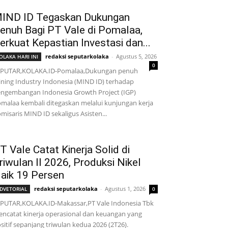
IND ID Tegaskan Dukungan
enuh Bagi PT Vale di Pomalaa,
erkuat Kepastian Investasi dan...
redaksi seputarkolaka
-
Agustus 5, 2026
OLAKA HARI INI
0
EPUTAR,KOLAKA.ID-Pomalaa,Dukungan penuh
ning Industry Indonesia (MIND ID) terhadap
ngembangan Indonesia Growth Project (IGP)
malaa kembali ditegaskan melalui kunjungan kerja
misaris MIND ID sekaligus Asisten...
T Vale Catat Kinerja Solid di
riwulan II 2026, Produksi Nikel
aik 19 Persen
redaksi seputarkolaka
-
Agustus 1, 2026
DVETORIAL
0
PUTAR,KOLAKA.ID-Makassar,PT Vale Indonesia Tbk
ncatat kinerja operasional dan keuangan yang
sitif sepanjang triwulan kedua 2026 (2T26).