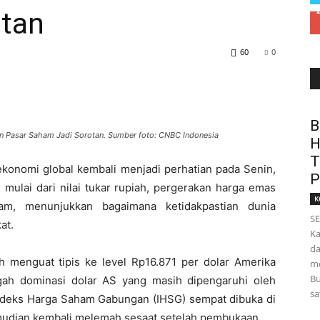
tan
60
0
B
n Pasar Saham Jadi Sorotan. Sumber foto: CNBC Indonesia
H
T
onomi global kembali menjadi perhatian pada Senin,
P
 mulai dari nilai tukar rupiah, pergerakan harga emas
K
ham, menunjukkan bagaimana ketidakpastian dunia
SE
at.
Ka
da
 menguat tipis ke level Rp16.871 per dolar Amerika
mo
Bu
engah dominasi dolar AS yang masih dipengaruhi oleh
sa
 Indeks Harga Saham Gabungan (IHSG) sempat dibuka di
emudian kembali melemah sesaat setelah pembukaan.