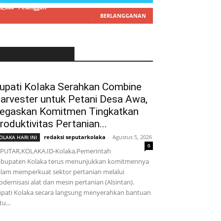
22,800
Pelanggan
BERLANGGANAN
LATEST ARTICLE
upati Kolaka Serahkan Combine
arvester untuk Petani Desa Awa,
egaskan Komitmen Tingkatkan
roduktivitas Pertanian...
redaksi seputarkolaka
-
Agustus 5, 2026
OLAKA HARI INI
0
PUTAR,KOLAKA.ID-Kolaka,Pemerintah
bupaten Kolaka terus menunjukkan komitmennya
lam memperkuat sektor pertanian melalui
dernisasi alat dan mesin pertanian (Alsintan).
pati Kolaka secara langsung menyerahkan bantuan
tu...