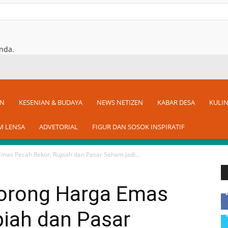
nda.
AN
KESENIAN & BUDAYA
NEWS NETIZEN
KABAR DESA
KULI
M LENSA
ADVETORIAL
FIGUR DAN SOSOK INSPIRATIF
mas Pecah Rekor, Rupiah dan Pasar Saham Jadi...
Dorong Harga Emas
piah dan Pasar