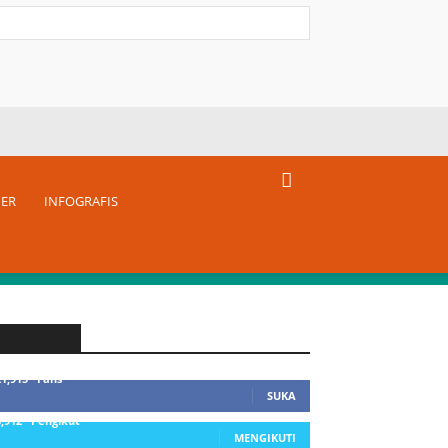
NER
INFOGRAFIS
SIDEBAR
21,915
Fans
SUKA
3,912
Pengikut
MENGIKUTI