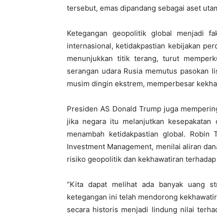
tersebut, emas dipandang sebagai aset utama
Ketegangan geopolitik global menjadi fa
internasional, ketidakpastian kebijakan pe
menunjukkan titik terang, turut memperku
serangan udara Rusia memutus pasokan list
musim dingin ekstrem, memperbesar kekhaw
Presiden AS Donald Trump juga mempering
jika negara itu melanjutkan kesepakatan
menambah ketidakpastian global. Robin Ts
Investment Management, menilai aliran dan
risiko geopolitik dan kekhawatiran terhadap
“Kita dapat melihat ada banyak uang s
ketegangan ini telah mendorong kekhawati
secara historis menjadi lindung nilai ter