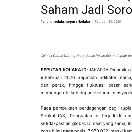
Saham Jadi Soro
Penulis
redaksi seputarkolaka
-
Februari 10, 2026
Gejolak Global Dorong Harga Emas Pecah Rekor, Rupiah da
SEPUTAR,KOLAKA.ID-
JAKARTA,Dinamika ek
9 Februari 2026. Sejumlah indikator utama,
dan perak, hingga fluktuasi pasar sa
memengaruhi kehidupan ekonomi masyarak
Pada pembukaan perdagangan pagi, rupiah
Serikat (AS). Penguatan ini terjadi di t
ketidakpastian global. Di saat yang sama,
zona hijau pada posisi 7.970,022, meski k