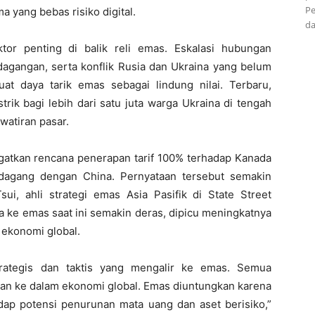
Pe
 yang bebas risiko digital.
da
ktor penting di balik reli emas. Eskalasi hubungan
rdagangan, serta konflik Rusia dan Ukraina yang belum
at daya tarik emas sebagai lindung nilai. Terbaru,
rik bagi lebih dari satu juta warga Ukraina di tengah
atiran pasar.
atkan rencana penerapan tarif 100% terhadap Kanada
 dagang dengan China. Pernyataan tersebut semakin
ui, ahli strategi emas Asia Pasifik di State Street
a ke emas saat ini semakin deras, dipicu meningkatnya
 ekonomi global.
trategis dan taktis yang mengalir ke emas. Semua
ran ke dalam ekonomi global. Emas diuntungkan karena
hadap potensi penurunan mata uang dan aset berisiko,”