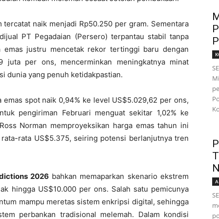
M
m tercatat naik menjadi Rp50.250 per gram. Sementara
P
ijual PT Pegadaian (Persero) terpantau stabil tanpa
P
a emas justru mencetak rekor tertinggi baru dengan
K
9 juta per ons, mencerminkan meningkatnya minat
S
si dunia yang penuh ketidakpastian.
Mi
pe
Po
a emas spot naik 0,94% ke level US$5.029,62 per ons,
Ko
tuk pengiriman Februari menguat sekitar 1,02% ke
 Ross Norman memproyeksikan harga emas tahun ini
ata-rata US$5.375, seiring potensi berlanjutnya tren
P
T
N
dictions 2026
bahkan memaparkan skenario ekstrem
A
ak hingga US$10.000 per ons. Salah satu pemicunya
SE
antum mampu meretas sistem enkripsi digital, sehingga
me
istem perbankan tradisional melemah. Dalam kondisi
po