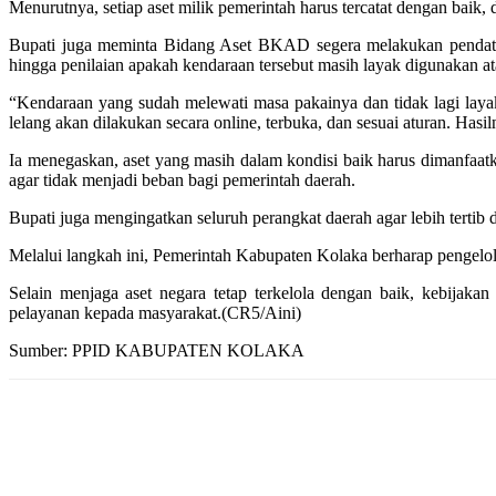
Menurutnya, setiap aset milik pemerintah harus tercatat dengan ba
Bupati juga meminta Bidang Aset BKAD segera melakukan pendataan 
hingga penilaian apakah kendaraan tersebut masih layak digunakan at
“Kendaraan yang sudah melewati masa pakainya dan tidak lagi layak
lelang akan dilakukan secara online, terbuka, dan sesuai aturan. Has
Ia menegaskan, aset yang masih dalam kondisi baik harus dimanfaatka
agar tidak menjadi beban bagi pemerintah daerah.
Bupati juga mengingatkan seluruh perangkat daerah agar lebih tertib 
Melalui langkah ini, Pemerintah Kabupaten Kolaka berharap pengelolaan
Selain menjaga aset negara tetap terkelola dengan baik, kebij
pelayanan kepada masyarakat.(CR5/Aini)
Sumber: PPID KABUPATEN KOLAKA