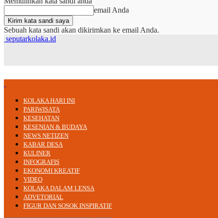
Memulihkan kata sandi anda
email Anda
Sebuah kata sandi akan dikirimkan ke email Anda.
seputarkolaka.id
KOLAKA HARI INI
PARIWISATA
KESEHATAN
KESENIAN & BUDAYA
NEWS NETIZEN
KABAR DESA
KULINER
INFOGRAFIS
EKONOMI KREATIF
VIDEO
KOLAKA DALAM LENSA
ADVETORIAL
FIGUR DAN SOSOK INSPIRATIF