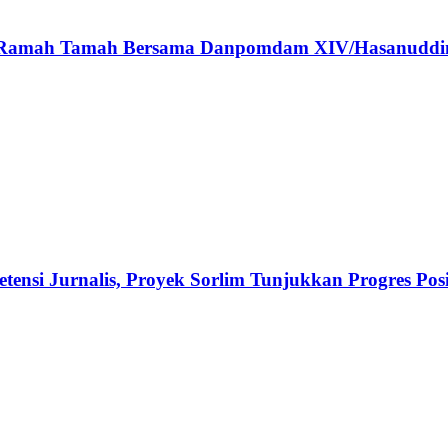
ar Ramah Tamah Bersama Danpomdam XIV/Hasanuddi
ensi Jurnalis, Proyek Sorlim Tunjukkan Progres Posi