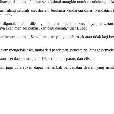
ik, dirawat, dan dimanfaatkan semaksimal mungkin untuk mendukung pel
ulang seluruh aset daerah, terutama kendaraan dinas. Pendataan ini
au tidak.
 digunakan akan dilelang. Jika terus dipertahankan, biaya perawata
ilnya akan menjadi pemasukan bagi daerah,” ujar Bupati.
n secara optimal. Sementara aset yang sudah rusak atau tidak lagi be
dalam mengelola aset, mulai dari pendataan, pencatatan, hingga penyel
 aset daerah menjadi lebih tertib, transparan, dan efisien.
akan ini juga diharapkan dapat menambah pendapatan daerah yang n