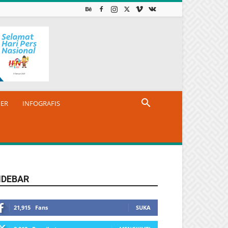
NER
INFOGRAFIS
IDEBAR
21,915
Fans
SUKA