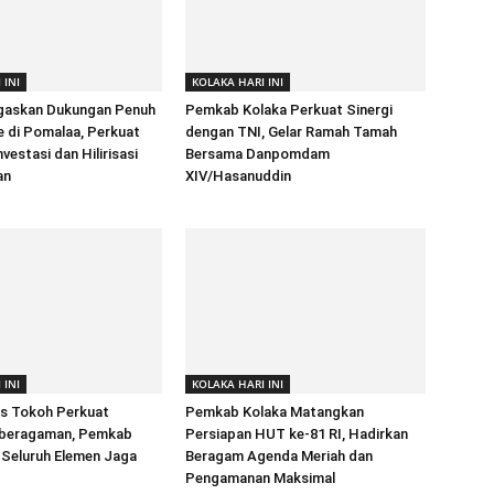
 INI
KOLAKA HARI INI
gaskan Dukungan Penuh
Pemkab Kolaka Perkuat Sinergi
e di Pomalaa, Perkuat
dengan TNI, Gelar Ramah Tamah
vestasi dan Hilirisasi
Bersama Danpomdam
an
XIV/Hasanuddin
 INI
KOLAKA HARI INI
as Tokoh Perkuat
Pemkab Kolaka Matangkan
beragaman, Pemkab
Persiapan HUT ke-81 RI, Hadirkan
 Seluruh Elemen Jaga
Beragam Agenda Meriah dan
Pengamanan Maksimal