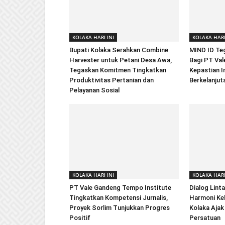
KOLAKA HARI INI
KOLAKA HARI
Bupati Kolaka Serahkan Combine
MIND ID Te
Harvester untuk Petani Desa Awa,
Bagi PT Val
Tegaskan Komitmen Tingkatkan
Kepastian In
Produktivitas Pertanian dan
Berkelanjut
Pelayanan Sosial
KOLAKA HARI INI
KOLAKA HARI
PT Vale Gandeng Tempo Institute
Dialog Lint
Tingkatkan Kompetensi Jurnalis,
Harmoni Ke
Proyek Sorlim Tunjukkan Progres
Kolaka Ajak
Positif
Persatuan