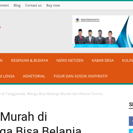
sement
Blog
Contact us
Buy now
AN
KESENIAN & BUDAYA
NEWS NETIZEN
KABAR DESA
KULI
M LENSA
ADVETORIAL
FIGUR DAN SOSOK INSPIRATIF
di Tanggetada, Warga Bisa Belanja Murah dan Petani Terima...
S
Murah di
ga Bisa Belanja