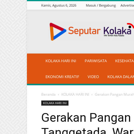
Kamis, Agustus 6, 2026
Masuk / Bergabung
Adverti
seputarkolaka.id
KOLAKA HARI INI
PARIWISATA
KESEHAT
EKONOMI KREATIF
VIDEO
KOLAKA DALA
Beranda
KOLAKA HARI INI
Gerakan Pangan Murah 
KOLAKA HARI INI
Gerakan Pangan 
Tanggetada, War