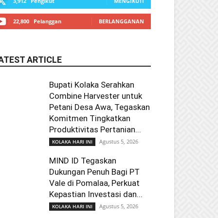
3,912
Pengikut
MENGIKUTI
22,800
Pelanggan
BERLANGGANAN
ATEST ARTICLE
Bupati Kolaka Serahkan
Combine Harvester untuk
Petani Desa Awa, Tegaskan
Komitmen Tingkatkan
Produktivitas Pertanian...
Agustus 5, 2026
KOLAKA HARI INI
MIND ID Tegaskan
Dukungan Penuh Bagi PT
Vale di Pomalaa, Perkuat
Kepastian Investasi dan...
Agustus 5, 2026
KOLAKA HARI INI