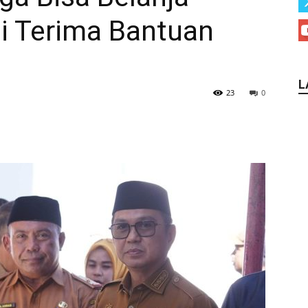
i Terima Bantuan
L
23
0