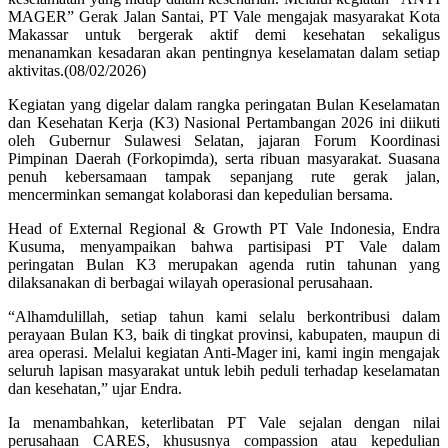
MAGER” Gerak Jalan Santai, PT Vale mengajak masyarakat Kota
Makassar untuk bergerak aktif demi kesehatan sekaligus
menanamkan kesadaran akan pentingnya keselamatan dalam setiap
aktivitas.(08/02/2026)
Kegiatan yang digelar dalam rangka peringatan Bulan Keselamatan
dan Kesehatan Kerja (K3) Nasional Pertambangan 2026 ini diikuti
oleh Gubernur Sulawesi Selatan, jajaran Forum Koordinasi
Pimpinan Daerah (Forkopimda), serta ribuan masyarakat. Suasana
penuh kebersamaan tampak sepanjang rute gerak jalan,
mencerminkan semangat kolaborasi dan kepedulian bersama.
Head of External Regional & Growth PT Vale Indonesia, Endra
Kusuma, menyampaikan bahwa partisipasi PT Vale dalam
peringatan Bulan K3 merupakan agenda rutin tahunan yang
dilaksanakan di berbagai wilayah operasional perusahaan.
“Alhamdulillah, setiap tahun kami selalu berkontribusi dalam
perayaan Bulan K3, baik di tingkat provinsi, kabupaten, maupun di
area operasi. Melalui kegiatan Anti-Mager ini, kami ingin mengajak
seluruh lapisan masyarakat untuk lebih peduli terhadap keselamatan
dan kesehatan,” ujar Endra.
Ia menambahkan, keterlibatan PT Vale sejalan dengan nilai
perusahaan CARES, khususnya compassion atau kepedulian