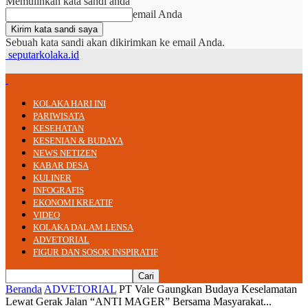
Memulihkan kata sandi anda
email Anda
Sebuah kata sandi akan dikirimkan ke email Anda.
seputarkolaka.id
KOLAKA HARI INI
PARIWISATA
KESEHATAN
KESENIAN & BUDAYA
NEWS NETIZEN
KABAR DESA
KULINER
INFOGRAFIS
EKONOMI KREATIF
VIDEO
KOLAKA DALAM LENSA
ADVETORIAL
FIGUR DAN SOSOK INSPIRATIF
Beranda
ADVETORIAL
PT Vale Gaungkan Budaya Keselamatan
Lewat Gerak Jalan “ANTI MAGER” Bersama Masyarakat...