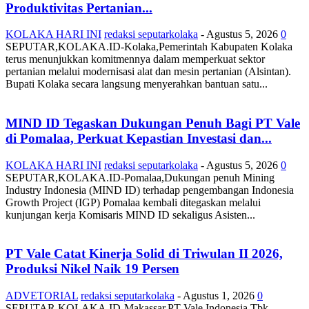
Produktivitas Pertanian...
KOLAKA HARI INI
redaksi seputarkolaka
-
Agustus 5, 2026
0
SEPUTAR,KOLAKA.ID-Kolaka,Pemerintah Kabupaten Kolaka
terus menunjukkan komitmennya dalam memperkuat sektor
pertanian melalui modernisasi alat dan mesin pertanian (Alsintan).
Bupati Kolaka secara langsung menyerahkan bantuan satu...
MIND ID Tegaskan Dukungan Penuh Bagi PT Vale
di Pomalaa, Perkuat Kepastian Investasi dan...
KOLAKA HARI INI
redaksi seputarkolaka
-
Agustus 5, 2026
0
SEPUTAR,KOLAKA.ID-Pomalaa,Dukungan penuh Mining
Industry Indonesia (MIND ID) terhadap pengembangan Indonesia
Growth Project (IGP) Pomalaa kembali ditegaskan melalui
kunjungan kerja Komisaris MIND ID sekaligus Asisten...
PT Vale Catat Kinerja Solid di Triwulan II 2026,
Produksi Nikel Naik 19 Persen
ADVETORIAL
redaksi seputarkolaka
-
Agustus 1, 2026
0
SEPUTAR,KOLAKA.ID-Makassar,PT Vale Indonesia Tbk