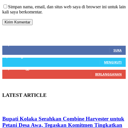
Simpan nama, email, dan situs web saya di browser ini untuk lain
kali saya berkomentar.
SIDEBAR
21,915
Fans
SUKA
3,912
Pengikut
MENGIKUTI
22,800
Pelanggan
BERLANGGANAN
LATEST ARTICLE
Bupati Kolaka Serahkan Combine Harvester untuk
Petani Desa Awa, Tegaskan Komitmen Tingkatkan