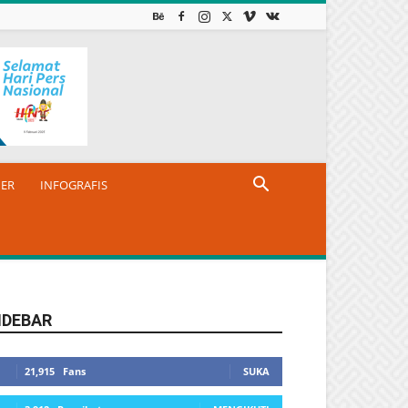
NER
INFOGRAFIS
IDEBAR
21,915
Fans
SUKA