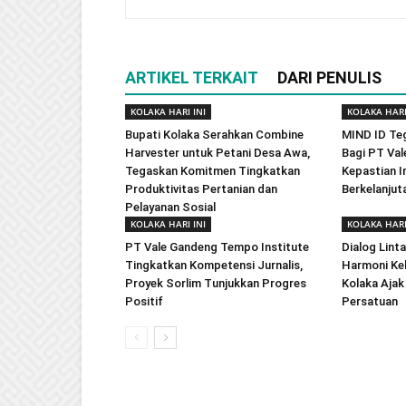
ARTIKEL TERKAIT
DARI PENULIS
KOLAKA HARI INI
KOLAKA HARI
Bupati Kolaka Serahkan Combine
MIND ID Te
Harvester untuk Petani Desa Awa,
Bagi PT Val
Tegaskan Komitmen Tingkatkan
Kepastian In
Produktivitas Pertanian dan
Berkelanjut
Pelayanan Sosial
KOLAKA HARI INI
KOLAKA HARI
PT Vale Gandeng Tempo Institute
Dialog Lint
Tingkatkan Kompetensi Jurnalis,
Harmoni Ke
Proyek Sorlim Tunjukkan Progres
Kolaka Ajak
Positif
Persatuan