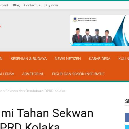
sement
Blog
Contact us
Buy now
AN
KESENIAN & BUDAYA
NEWS NETIZEN
KABAR DESA
KULI
M LENSA
ADVETORIAL
FIGUR DAN SOSOK INSPIRATIF
ahan Sekwan dan Bendahara DPRD Kolaka
S
esmi Tahan Sekwan
DPRD Kolaka