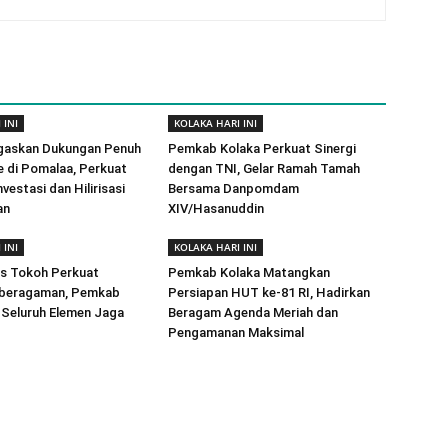
 INI
KOLAKA HARI INI
gaskan Dukungan Penuh
Pemkab Kolaka Perkuat Sinergi
e di Pomalaa, Perkuat
dengan TNI, Gelar Ramah Tamah
vestasi dan Hilirisasi
Bersama Danpomdam
an
XIV/Hasanuddin
 INI
KOLAKA HARI INI
as Tokoh Perkuat
Pemkab Kolaka Matangkan
beragaman, Pemkab
Persiapan HUT ke-81 RI, Hadirkan
 Seluruh Elemen Jaga
Beragam Agenda Meriah dan
Pengamanan Maksimal