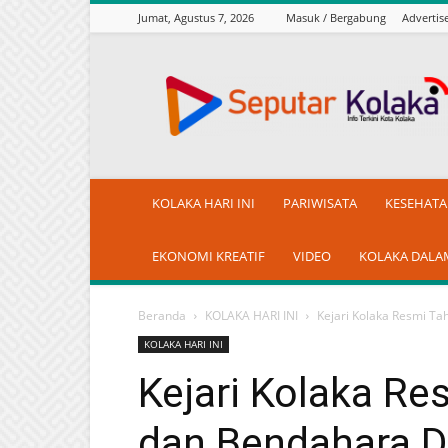
Jumat, Agustus 7, 2026
Masuk / Bergabung
Adverti
seputarkolaka.id
KOLAKA HARI INI
PARIWISATA
KESEHAT
EKONOMI KREATIF
VIDEO
KOLAKA DALA
Beranda
KOLAKA HARI INI
Kejari Kolaka Resmi T
KOLAKA HARI INI
Kejari Kolaka R
dan Bendahara 