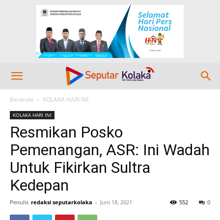
Beranda
KOLAKA HARI INI
KOLAKA HARI INI
Resmikan Posko
Pemenangan, ASR: Ini Wadah
Untuk Fikirkan Sultra
Kedepan
Penulis
redaksi seputarkolaka
-
Juni 18, 2021
552
0