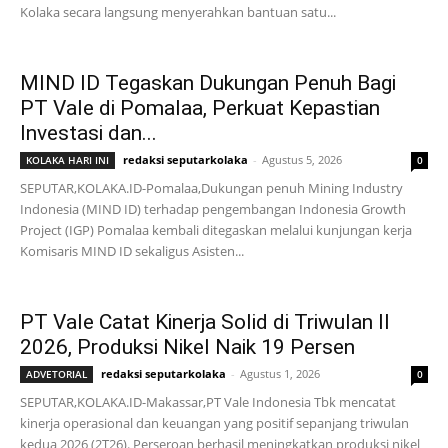
Kolaka secara langsung menyerahkan bantuan satu...
MIND ID Tegaskan Dukungan Penuh Bagi
PT Vale di Pomalaa, Perkuat Kepastian
Investasi dan...
redaksi seputarkolaka
-
Agustus 5, 2026
KOLAKA HARI INI
0
SEPUTAR,KOLAKA.ID-Pomalaa,Dukungan penuh Mining Industry
Indonesia (MIND ID) terhadap pengembangan Indonesia Growth
Project (IGP) Pomalaa kembali ditegaskan melalui kunjungan kerja
Komisaris MIND ID sekaligus Asisten...
PT Vale Catat Kinerja Solid di Triwulan II
2026, Produksi Nikel Naik 19 Persen
redaksi seputarkolaka
-
Agustus 1, 2026
ADVETORIAL
0
SEPUTAR,KOLAKA.ID-Makassar,PT Vale Indonesia Tbk mencatat
kinerja operasional dan keuangan yang positif sepanjang triwulan
kedua 2026 (2T26). Perseroan berhasil meningkatkan produksi nikel