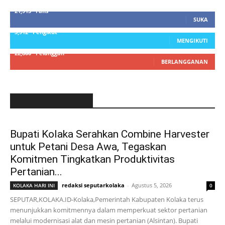
21,915
Fans
SUKA
3,912
Pengikut
MENGIKUTI
22,800
Pelanggan
BERLANGGANAN
LATEST ARTICLE
Bupati Kolaka Serahkan Combine Harvester
untuk Petani Desa Awa, Tegaskan
Komitmen Tingkatkan Produktivitas
Pertanian...
redaksi seputarkolaka
-
Agustus 5, 2026
KOLAKA HARI INI
0
SEPUTAR,KOLAKA.ID-Kolaka,Pemerintah Kabupaten Kolaka terus
menunjukkan komitmennya dalam memperkuat sektor pertanian
melalui modernisasi alat dan mesin pertanian (Alsintan). Bupati