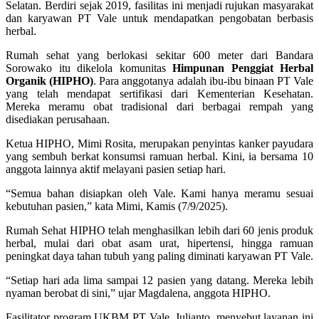
Selatan. Berdiri sejak 2019, fasilitas ini menjadi rujukan masyarakat
dan karyawan PT Vale untuk mendapatkan pengobatan berbasis
herbal.
Rumah sehat yang berlokasi sekitar 600 meter dari Bandara
Sorowako itu dikelola komunitas
Himpunan Penggiat Herbal
Organik (HIPHO)
. Para anggotanya adalah ibu-ibu binaan PT Vale
yang telah mendapat sertifikasi dari Kementerian Kesehatan.
Mereka meramu obat tradisional dari berbagai rempah yang
disediakan perusahaan.
Ketua HIPHO, Mimi Rosita, merupakan penyintas kanker payudara
yang sembuh berkat konsumsi ramuan herbal. Kini, ia bersama 10
anggota lainnya aktif melayani pasien setiap hari.
“Semua bahan disiapkan oleh Vale. Kami hanya meramu sesuai
kebutuhan pasien,” kata Mimi, Kamis (7/9/2025).
Rumah Sehat HIPHO telah menghasilkan lebih dari 60 jenis produk
herbal, mulai dari obat asam urat, hipertensi, hingga ramuan
peningkat daya tahan tubuh yang paling diminati karyawan PT Vale.
“Setiap hari ada lima sampai 12 pasien yang datang. Mereka lebih
nyaman berobat di sini,” ujar Magdalena, anggota HIPHO.
Fasilitator program UKBM PT Vale, Julianto, menyebut layanan ini