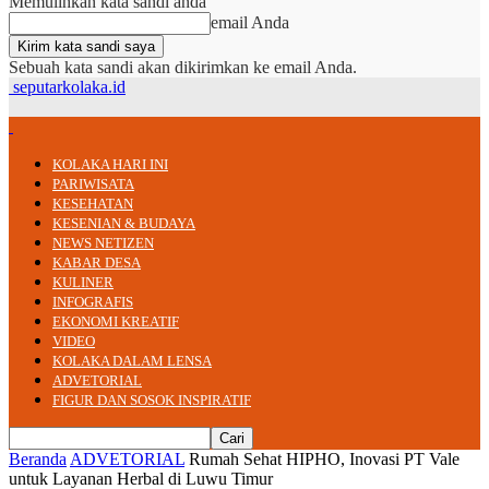
Memulihkan kata sandi anda
email Anda
Sebuah kata sandi akan dikirimkan ke email Anda.
seputarkolaka.id
KOLAKA HARI INI
PARIWISATA
KESEHATAN
KESENIAN & BUDAYA
NEWS NETIZEN
KABAR DESA
KULINER
INFOGRAFIS
EKONOMI KREATIF
VIDEO
KOLAKA DALAM LENSA
ADVETORIAL
FIGUR DAN SOSOK INSPIRATIF
Beranda
ADVETORIAL
Rumah Sehat HIPHO, Inovasi PT Vale
untuk Layanan Herbal di Luwu Timur