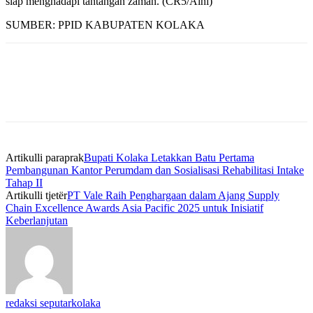
siap menghadapi tantangan zaman. (CR5/Aini)
SUMBER: PPID KABUPATEN KOLAKA
Artikulli paraprak
Bupati Kolaka Letakkan Batu Pertama
Pembangunan Kantor Perumdam dan Sosialisasi Rehabilitasi Intake
Tahap II
Artikulli tjetër
PT Vale Raih Penghargaan dalam Ajang Supply
Chain Excellence Awards Asia Pacific 2025 untuk Inisiatif
Keberlanjutan
redaksi seputarkolaka