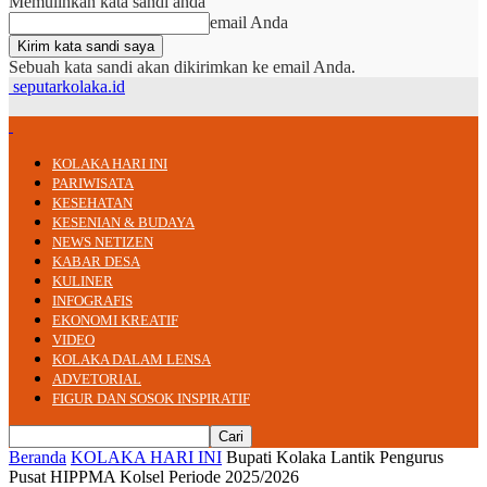
Memulihkan kata sandi anda
email Anda
Sebuah kata sandi akan dikirimkan ke email Anda.
seputarkolaka.id
KOLAKA HARI INI
PARIWISATA
KESEHATAN
KESENIAN & BUDAYA
NEWS NETIZEN
KABAR DESA
KULINER
INFOGRAFIS
EKONOMI KREATIF
VIDEO
KOLAKA DALAM LENSA
ADVETORIAL
FIGUR DAN SOSOK INSPIRATIF
Beranda
KOLAKA HARI INI
Bupati Kolaka Lantik Pengurus
Pusat HIPPMA Kolsel Periode 2025/2026