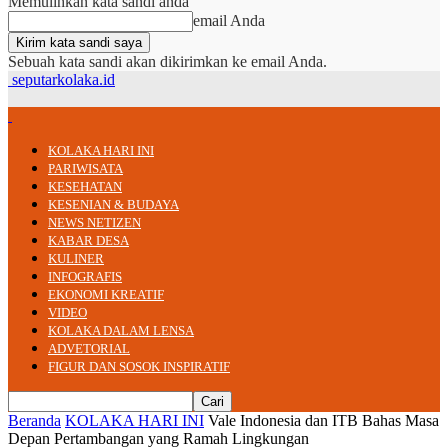
Memulihkan kata sandi anda
email Anda
Sebuah kata sandi akan dikirimkan ke email Anda.
seputarkolaka.id
KOLAKA HARI INI
PARIWISATA
KESEHATAN
KESENIAN & BUDAYA
NEWS NETIZEN
KABAR DESA
KULINER
INFOGRAFIS
EKONOMI KREATIF
VIDEO
KOLAKA DALAM LENSA
ADVETORIAL
FIGUR DAN SOSOK INSPIRATIF
Beranda
KOLAKA HARI INI
Vale Indonesia dan ITB Bahas Masa
Depan Pertambangan yang Ramah Lingkungan