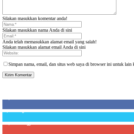
Silakan masukkan komentar anda!
Silakan masukkan nama Anda di sini
Anda telah memasukkan alamat email yang salah!
Silakan masukkan alamat email Anda di sini
Simpan nama, email, dan situs web saya di browser ini untuk lain 
SIDEBAR
21,915
Fans
3,912
Pengikut
22,800
Pelanggan