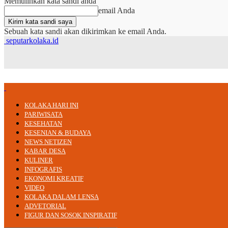
Memulihkan kata sandi anda
email Anda
Sebuah kata sandi akan dikirimkan ke email Anda.
seputarkolaka.id
KOLAKA HARI INI
PARIWISATA
KESEHATAN
KESENIAN & BUDAYA
NEWS NETIZEN
KABAR DESA
KULINER
INFOGRAFIS
EKONOMI KREATIF
VIDEO
KOLAKA DALAM LENSA
ADVETORIAL
FIGUR DAN SOSOK INSPIRATIF