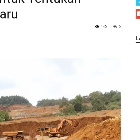
aru
140
0
L