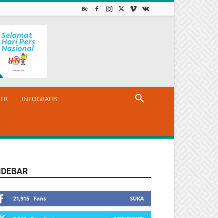
NER
INFOGRAFIS
IDEBAR
21,915
Fans
SUKA