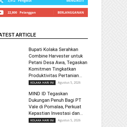
3,912
Pengikut
MENGIKUTI
22,800
Pelanggan
BERLANGGANAN
ATEST ARTICLE
Bupati Kolaka Serahkan
Combine Harvester untuk
Petani Desa Awa, Tegaskan
Komitmen Tingkatkan
Produktivitas Pertanian...
Agustus 5, 2026
KOLAKA HARI INI
MIND ID Tegaskan
Dukungan Penuh Bagi PT
Vale di Pomalaa, Perkuat
Kepastian Investasi dan...
Agustus 5, 2026
KOLAKA HARI INI