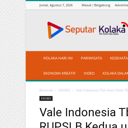
Jumat, Agustus 7, 2026
Masuk / Bergabung
Adverti
seputarkolaka.id
KOLAKA HARI INI
PARIWISATA
KESEHAT
EKONOMI KREATIF
VIDEO
KOLAKA DALA
Beranda
EKOBIS
Vale Indonesia Tbk Akan Gelar
EKOBIS
Vale Indonesia T
RUPSLB Kedua u