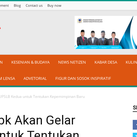
sement
Blog
Contact us
Buy now
AN
KESENIAN & BUDAYA
NEWS NETIZEN
KABAR DESA
KULI
M LENSA
ADVETORIAL
FIGUR DAN SOSOK INSPIRATIF
 RUPSLB Kedua untuk Tentukan Kepemimpinan Baru
S
bk Akan Gelar
ntuk Tentukan