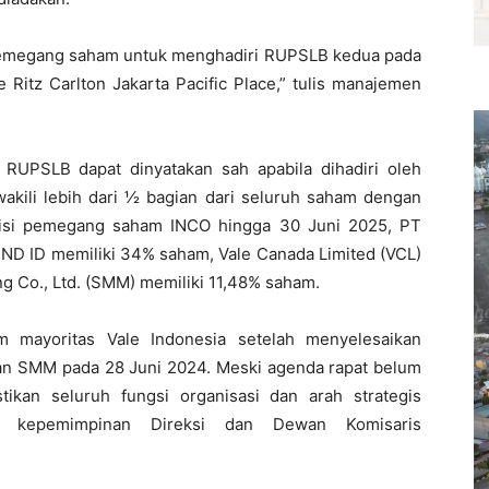
pemegang saham untuk menghadiri RUPSLB kedua pada
 Ritz Carlton Jakarta Pacific Place,” tulis manajemen
RUPSLB dapat dinyatakan sah apabila dihadiri oleh
ili lebih dari ½ bagian dari seluruh saham dengan
sisi pemegang saham INCO hingga 30 Juni 2025, PT
MIND ID memiliki 34% saham, Vale Canada Limited (VCL)
g Co., Ltd. (SMM) memiliki 11,48% saham.
 mayoritas Vale Indonesia setelah menyelesaikan
an SMM pada 28 Juni 2024. Meski agenda rapat belum
ikan seluruh fungsi organisasi dan arah strategis
h kepemimpinan Direksi dan Dewan Komisaris