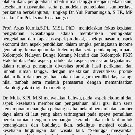
olahan ikan, pengolahan limbah rumah tangga menjadi pakan ikan,
kesehatan masyarakat serta pemodelan pengelolaan sumberdaya
perikanan berkelanjutan,” ungkap Dr. Yuli Purbaningsih, S.TP., MP
selaku Tim Pelaksana Kosabangsa.
Prof. Agus Kurnia,S.Pi., M.Si., PhD menjelaskan fokus kegiatan
pengabdian Kosabangsa adalah memberikan peningkatan
pengetahuan dan kapasitas aspek produksi, aspek pemasaran, aspek
ekonomi dan aspek pendidikan dalam rangka peningkatan income
generating, kemampuan dan keterampilan serta pendampingan pada
Kelompok Nelayan Bunga Karang Mandiri dan Kelompok PKK
Hakatutobu. Pada aspek produksi dan aspek pemasaran kegiatannya
dalam rangka pencapain diversitas produk hasil perikanan dan
limbah rumah tangga, dengan melakukan diversifikasi produk
olahan ikan dan pengolahan pakan ikan agar memiliki daya saing,
nilai tambah serta melatih pemasaran dengan memanfaatkan
teknologi yakni digital marketing.
Dr. Muis, S.Pi. M.Si menyatakan bahwa, pada aspek ekonomi dan
aspek kesehatan memberikan pengetahuan nilai gizi ikan serta
kemampuan menangkap peluang usaha melalui pemanfaatan sumber
daya alam di laut yang akan terintegrasi pada upaya pemulihan
perekonomian dengan membangun keramba ikan di laut untuk
penangkaran dan budidaya ikan, sekaligus menjadi edukasi
kesehatan lingkungan dan wisata laut. “Sehingga masyarakat