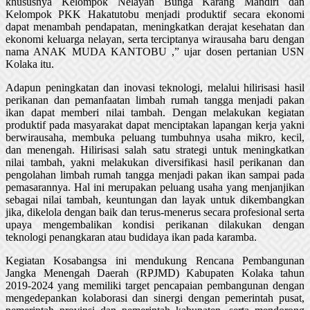
khususnya Kelompok Nelayan Bunga Karang Mandiri dan
Kelompok PKK Hakatutobu menjadi produktif secara ekonomi
dapat menambah pendapatan, meningkatkan derajat kesehatan dan
ekonomi keluarga nelayan, serta terciptanya wirausaha baru dengan
nama ANAK MUDA KANTOBU ,” ujar dosen pertanian USN
Kolaka itu.
Adapun peningkatan dan inovasi teknologi, melalui hilirisasi hasil
perikanan dan pemanfaatan limbah rumah tangga menjadi pakan
ikan dapat memberi nilai tambah. Dengan melakukan kegiatan
produktif pada masyarakat dapat menciptakan lapangan kerja yakni
berwirausaha, membuka peluang tumbuhnya usaha mikro, kecil,
dan menengah. Hilirisasi salah satu strategi untuk meningkatkan
nilai tambah, yakni melakukan diversifikasi hasil perikanan dan
pengolahan limbah rumah tangga menjadi pakan ikan sampai pada
pemasarannya. Hal ini merupakan peluang usaha yang menjanjikan
sebagai nilai tambah, keuntungan dan layak untuk dikembangkan
jika, dikelola dengan baik dan terus-menerus secara profesional serta
upaya mengembalikan kondisi perikanan dilakukan dengan
teknologi penangkaran atau budidaya ikan pada karamba.
Kegiatan Kosabangsa ini mendukung Rencana Pembangunan
Jangka Menengah Daerah (RPJMD) Kabupaten Kolaka tahun
2019-2024 yang memiliki target pencapaian pembangunan dengan
mengedepankan kolaborasi dan sinergi dengan pemerintah pusat,