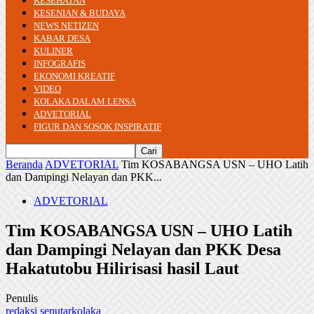
KESEHATAN
KESENIAN & BUDAYA
NEWS NETIZEN
KABAR DESA
KULINER
INFOGRAFIS
EKONOMI KREATIF
VIDEO
KOLAKA DALAM LENSA
ADVETORIAL
FIGUR DAN SOSOK INSPIRATIF
Beranda
ADVETORIAL
Tim KOSABANGSA USN – UHO Latih
dan Dampingi Nelayan dan PKK...
ADVETORIAL
Tim KOSABANGSA USN – UHO Latih
dan Dampingi Nelayan dan PKK Desa
Hakatutobu Hilirisasi hasil Laut
Penulis
redaksi seputarkolaka