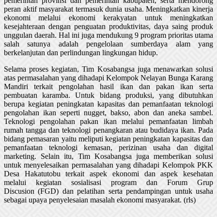
pemerintah provinsi dan pemerintah kabupaten, serta mendorong
peran aktif masyarakat termasuk dunia usaha. Meningkatkan kinerja
ekonomi melalui ekonomi kerakyatan untuk meningkatkan
kesejahteraan dengan penguatan produktivitas, daya saing produk
unggulan daerah. Hal ini juga mendukung 9 program prioritas utama
salah satunya adalah pengelolaan sumberdaya alam yang
berkelanjutan dan perlindungan lingkungan hidup.
Selama proses kegiatan, Tim Kosabangsa juga menawarkan solusi
atas permasalahan yang dihadapi Kelompok Nelayan Bunga Karang
Mandiri terkait pengolahan hasil ikan dan pakan ikan serta
pembuatan karamba. Untuk bidang produksi, yang dibutuhkan
berupa kegiatan peningkatan kapasitas dan pemanfaatan teknologi
pengolahan ikan seperti nugget, bakso, abon dan aneka sambel.
Teknologi pengolahan pakan ikan melalui pemanfaatan limbah
rumah tangga dan teknologi penangkaran atau budidaya ikan. Pada
bidang pemasaran yaitu meliputi kegiatan peningkatan kapasitas dan
pemanfaatan teknologi kemasan, perizinan usaha dan digital
marketing. Selain itu, Tim Kosabangsa juga memberikan solusi
untuk menyelesaikan permasalahan yang dihadapi Kelompok PKK
Desa Hakatutobu terkait aspek ekonomi dan aspek kesehatan
melalui kegiatan sosialisasi program dan Forum Grup
Discusion (FGD) dan pelatihan serta pendampingan untuk usaha
sebagai upaya penyelesaian masalah ekonomi masyarakat. (rls)