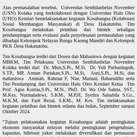
Atas permasalahan tersebut, Universitas Sembilanbelas November
(USN) Kolaka yang berkolaborasi dengan Universitas Halu Oleo
(UHO) Kendari bemelaksanakan kegiatan Kosabangsa (Kolaborasi
Sosial Membangun Masyarakat) di Desa Hakatutobu. Tim
Kosabangsa melakukan pelatihan dan bimtek sekaligus
pendampingan serta evaluasi pada penyelesaian permasalahan yang
dihadapi Kelompok Nelayan Bunga Karang Mandiri dan Kelompok
PKK Desa Hakatutobu.
Tim Kosabangsa terdiri dari Dosen dan Mahasiswa dengan kegiatan
MBKM, Tim Pelaksana Universitas Sembilanbelas November
Kolaka terdiri dari Dr. Muis,S.Pi., M.Si, Dr. Yuli Purbaningsih,
S.TP., MP, Arman Pariakan,S.Pi., M.Si, Asni,S.Pi., M.Si, dan
mahasiswa Aminah, Rahmat F, Niar, Mariani, Baharuddin serta
Tim Pendamping dari Universitas Halu Oleo Kendari Ketua Tim
Prof. Agus Kurnia,S.Pi., M.Si., PhD. Dr. Wa Ode Salma, SST.,
M.Kes, Nurmaladewi, S.KM., M.P.H, Syefira Salsabila S.Gz.,
M.K.M, dan Farit Rezal, S.KM., M. Kes. Tim melaksanakan
kegiatan pelatihan dan bimtek selama dua bulan, September sampai
Oktober 2024.
“Tujuan pelaksanakan kegiatan Kosabangsa adalah peningkatan
ekonomi masyarakat nelayan melalui peningkatan pengetahuan,
kapasitas, hilirisasi yakni melakukan diversifikasi dan pemasaran