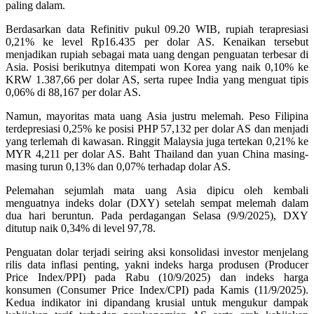
paling dalam.
Berdasarkan data Refinitiv pukul 09.20 WIB, rupiah terapresiasi
0,21% ke level Rp16.435 per dolar AS. Kenaikan tersebut
menjadikan rupiah sebagai mata uang dengan penguatan terbesar di
Asia. Posisi berikutnya ditempati won Korea yang naik 0,10% ke
KRW 1.387,66 per dolar AS, serta rupee India yang menguat tipis
0,06% di 88,167 per dolar AS.
Namun, mayoritas mata uang Asia justru melemah. Peso Filipina
terdepresiasi 0,25% ke posisi PHP 57,132 per dolar AS dan menjadi
yang terlemah di kawasan. Ringgit Malaysia juga tertekan 0,21% ke
MYR 4,211 per dolar AS. Baht Thailand dan yuan China masing-
masing turun 0,13% dan 0,07% terhadap dolar AS.
Pelemahan sejumlah mata uang Asia dipicu oleh kembali
menguatnya indeks dolar (DXY) setelah sempat melemah dalam
dua hari beruntun. Pada perdagangan Selasa (9/9/2025), DXY
ditutup naik 0,34% di level 97,78.
Penguatan dolar terjadi seiring aksi konsolidasi investor menjelang
rilis data inflasi penting, yakni indeks harga produsen (Producer
Price Index/PPI) pada Rabu (10/9/2025) dan indeks harga
konsumen (Consumer Price Index/CPI) pada Kamis (11/9/2025).
Kedua indikator ini dipandang krusial untuk mengukur dampak