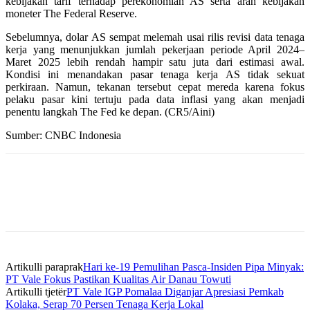
kebijakan tarif terhadap perekonomian AS serta arah kebijakan
moneter The Federal Reserve.
Sebelumnya, dolar AS sempat melemah usai rilis revisi data tenaga
kerja yang menunjukkan jumlah pekerjaan periode April 2024–
Maret 2025 lebih rendah hampir satu juta dari estimasi awal.
Kondisi ini menandakan pasar tenaga kerja AS tidak sekuat
perkiraan. Namun, tekanan tersebut cepat mereda karena fokus
pelaku pasar kini tertuju pada data inflasi yang akan menjadi
penentu langkah The Fed ke depan. (CR5/Aini)
Sumber: CNBC Indonesia
Artikulli paraprak
Hari ke-19 Pemulihan Pasca-Insiden Pipa Minyak:
PT Vale Fokus Pastikan Kualitas Air Danau Towuti
Artikulli tjetër
PT Vale IGP Pomalaa Diganjar Apresiasi Pemkab
Kolaka, Serap 70 Persen Tenaga Kerja Lokal