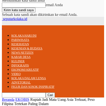
Memulihkan kata sandi anda
email Anda
Sebuah kata sandi akan dikirimkan ke email Anda.
seputarkolaka.id
KOLAKA HARI INI
PARIWISATA
KESEHATAN
KESENIAN & BUDAYA
NEWS NETIZEN
KABAR DESA
KULINER
INFOGRAFIS
EKONOMI KREATIF
VIDEO
KOLAKA DALAM LENSA
ADVETORIAL
FIGUR DAN SOSOK INSPIRATIF
Beranda
EKOBIS
Rupiah Jadi Mata Uang Asia Terkuat, Peso
Filipina Tertekan Paling Dalam