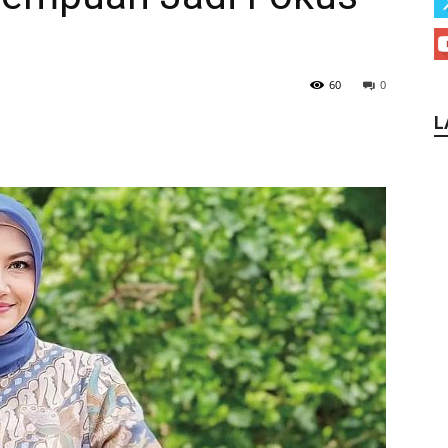
60
0
L