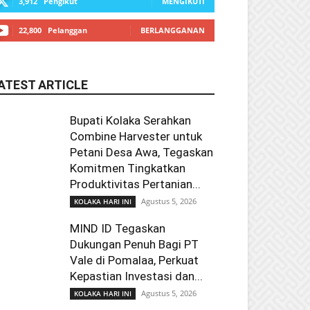
3,912
Pengikut
MENGIKUTI
22,800
Pelanggan
BERLANGGANAN
ATEST ARTICLE
Bupati Kolaka Serahkan
Combine Harvester untuk
Petani Desa Awa, Tegaskan
Komitmen Tingkatkan
Produktivitas Pertanian...
Agustus 5, 2026
KOLAKA HARI INI
MIND ID Tegaskan
Dukungan Penuh Bagi PT
Vale di Pomalaa, Perkuat
Kepastian Investasi dan...
Agustus 5, 2026
KOLAKA HARI INI