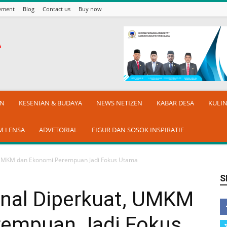
sement
Blog
Contact us
Buy now
AN
KESENIAN & BUDAYA
NEWS NETIZEN
KABAR DESA
KULI
M LENSA
ADVETORIAL
FIGUR DAN SOSOK INSPIRATIF
, UMKM dan Ekonomi Perempuan Jadi Fokus Utama
S
onal Diperkuat, UMKM
rempuan Jadi Fokus