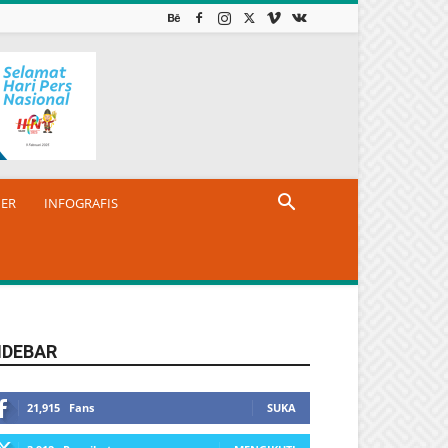
NER
INFOGRAFIS
IDEBAR
21,915
Fans
SUKA