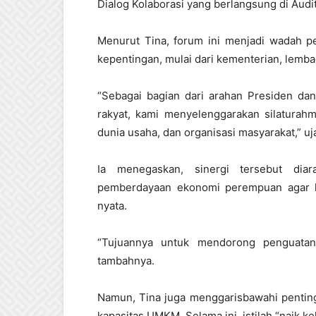
Dialog Kolaborasi yang berlangsung di Audit
Menurut Tina, forum ini menjadi wadah p
kepentingan, mulai dari kementerian, lemba
“Sebagai bagian dari arahan Presiden da
rakyat, kami menyelenggarakan silaturahm
dunia usaha, dan organisasi masyarakat,” uj
Ia menegaskan, sinergi tersebut d
pemberdayaan ekonomi perempuan agar 
nyata.
“Tujuannya untuk mendorong penguat
tambahnya.
Namun, Tina juga menggarisbawahi penting
kapasitas UMKM. Selama ini, istilah “naik ke