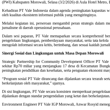
(PWI) Kabupaten Morowali, Selasa (3/2/2026) di Aula Hotel Metro,
Kehadiran PT Vale Indonesia dalam agenda peningkatan kapasitas war
oleh kualitas ekosistem informasi publik yang mengiringinya.
Melalui kegiatan ini, perseroan mengambil peran strategis dalam m
jurnalisme di daerah operasional perusahaan.
Dalam sesi paparan, PT Vale memaparkan secara komprehensif berb
pengelolaan lingkungan, pemberdayaan masyarakat, serta tata kelol
mengolah informasi secara kritis, berimbang, dan sesuai kaidah jurnali
Sinergi Sosial dan Lingkungan untuk Masa Depan Morowali
Strategic Partnership for Community Development Officer PT Vale 
sekitar Rp70 miliar yang menjangkau 17 desa di Kecamatan Bungku
peningkatan pendidikan dan kesehatan, serta penguatan ekonomi mas
“Program sosial PT Vale dirancang dan dijalankan secara terarah sert
berkelanjutan oleh masyarakat,” ujarnya.
Di sisi lingkungan, PT Vale secara konsisten memperkuat pengelolaan
dijalankan dengan standar pengendalian yang ketat dan berkelanjutan
Environment Engineer PT Vale IGP Morowali, Anwar Rosyid menegask