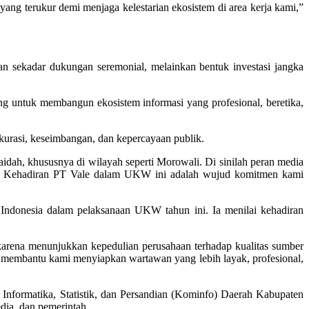
ang terukur demi menjaga kelestarian ekosistem di area kerja kami,”
 sekadar dukungan seremonial, melainkan bentuk investasi jangka
g untuk membangun ekosistem informasi yang profesional, beretika,
kurasi, keseimbangan, dan kepercayaan publik.
kaidah, khususnya di wilayah seperti Morowali. Di sinilah peran media
bang. Kehadiran PT Vale dalam UKW ini adalah wujud komitmen kami
ndonesia dalam pelaksanaan UKW tahun ini. Ia menilai kehadiran
, karena menunjukkan kepedulian perusahaan terhadap kualitas sumber
gat membantu kami menyiapkan wartawan yang lebih layak, profesional,
Informatika, Statistik, dan Persandian (Kominfo) Daerah Kabupaten
dia, dan pemerintah.