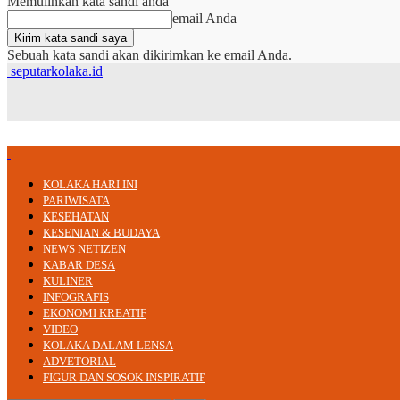
Memulihkan kata sandi anda
email Anda
Sebuah kata sandi akan dikirimkan ke email Anda.
seputarkolaka.id
KOLAKA HARI INI
PARIWISATA
KESEHATAN
KESENIAN & BUDAYA
NEWS NETIZEN
KABAR DESA
KULINER
INFOGRAFIS
EKONOMI KREATIF
VIDEO
KOLAKA DALAM LENSA
ADVETORIAL
FIGUR DAN SOSOK INSPIRATIF