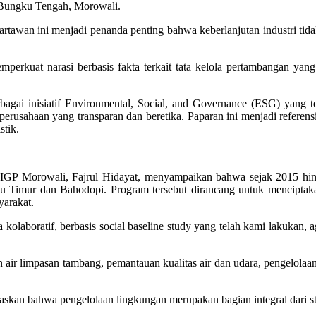
 Bungku Tengah, Morowali.
tawan ini menjadi penanda penting bahwa keberlanjutan industri tidak 
emperkuat narasi berbasis fakta terkait tata kelola pertambangan yan
agai inisiatif Environmental, Social, and Governance (ESG) yang 
a perusahaan yang transparan dan beretika. Paparan ini menjadi refer
stik.
IGP Morowali, Fajrul Hidayat, menyampaikan bahwa sejak 2015 hingga
 Timur dan Bahodopi. Program tersebut dirancang untuk menciptaka
yarakat.
a kolaboratif, berbasis social baseline study yang telah kami lakukan, 
 air limpasan tambang, pemantauan kualitas air dan udara, pengelolaan
.
an bahwa pengelolaan lingkungan merupakan bagian integral dari stra