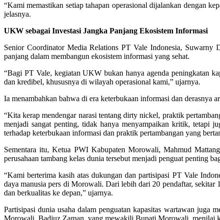
“Kami memastikan setiap tahapan operasional dijalankan dengan kepa
jelasnya.
UKW sebagai Investasi Jangka Panjang Ekosistem Informasi
Senior Coordinator Media Relations PT Vale Indonesia, Suwarny 
panjang dalam membangun ekosistem informasi yang sehat.
“Bagi PT Vale, kegiatan UKW bukan hanya agenda peningkatan kapas
dan kredibel, khususnya di wilayah operasional kami,” ujarnya.
Ia menambahkan bahwa di era keterbukaan informasi dan derasnya aru
“Kita kerap mendengar narasi tentang dirty nickel, praktik pertamban
menjadi sangat penting, tidak hanya menyampaikan kritik, tetapi
terhadap keterbukaan informasi dan praktik pertambangan yang berta
Sementara itu, Ketua PWI Kabupaten Morowali, Mahmud Mattangar
perusahaan tambang kelas dunia tersebut menjadi penguat penting bag
“Kami berterima kasih atas dukungan dan partisipasi PT Vale Indone
daya manusia pers di Morowali. Dari lebih dari 20 pendaftar, sekita
dan berkualitas ke depan,” ujarnya.
Partisipasi dunia usaha dalam penguatan kapasitas wartawan juga 
Morowali, Badiuz Zaman, yang mewakili Bupati Morowali, menilai ke