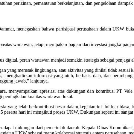
tuhan perizinan, pemantauan berkelanjutan, dan pengelolaan dampak y
Dammar, menegaskan bahwa partisipasi perusahaan dalam UKW bukan
itas wartawan, tetapi merupakan bagian dari investasi jangka panjan
s digital, peran wartawan menjadi semakin strategis sebagai penjaga a
gan yang merusak lingkungan, atau aktivitas yang dinilai tidak sesuai 
 juga menghadirkan informasi yang utuh, berbasis data, dan berim
nggung jawab,” lanjutnya.
a, menyampaikan apresiasi atas dukungan dan kontribusi PT Vale I
i peningkatan kualitas wartawan lokal.
sia yang telah berkontribusi besar dalam kegiatan ini. Ini luar biasa
r 15 peserta hari ini mengikuti proses UKW. Dukungan seperti ini san
mendapat dukungan dari pemerintah daerah. Kepala Dinas Komunikasi, 
giatan UKW sebagai ruang kolaborasi strategis antara perusahaan, me