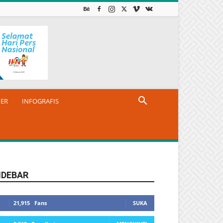
NER
INFOGRAFIS
IDEBAR
21,915
Fans
SUKA