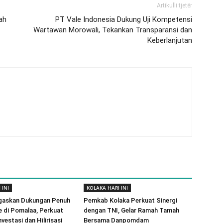
Artikulli tjetër
ah
PT Vale Indonesia Dukung Uji Kompetensi
Wartawan Morowali, Tekankan Transparansi dan
Keberlanjutan
 INI
KOLAKA HARI INI
gaskan Dukungan Penuh
Pemkab Kolaka Perkuat Sinergi
e di Pomalaa, Perkuat
dengan TNI, Gelar Ramah Tamah
vestasi dan Hilirisasi
Bersama Danpomdam