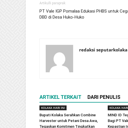
Artikulli paraprak
PT Vale IGP Pomalaa Edukasi PHBS untuk Ceg
DBD di Desa Huko-Huko
redaksi seputarkolaka
ARTIKEL TERKAIT
DARI PENULIS
KOLAKA HARI INI
KOLAKA HARI
Bupati Kolaka Serahkan Combine
MIND ID Te
Harvester untuk Petani Desa Awa,
Bagi PT Val
Tegaskan Komitmen Tingkatkan
Kepastian In