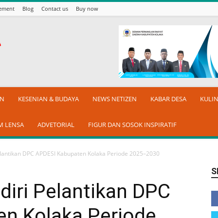
sement
Blog
Contact us
Buy now
AN
KESENIAN & BUDAYA
NEWS NETIZEN
KABAR DESA
KULI
M LENSA
ADVETORIAL
FIGUR DAN SOSOK INSPIRATIF
Pelantikan DPC APDESI Kabupaten Kolaka Periode 2025–2030
S
diri Pelantikan DPC
n Kolaka Periode