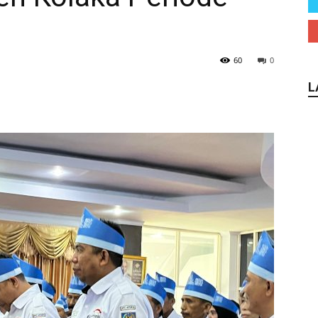
60
0
L