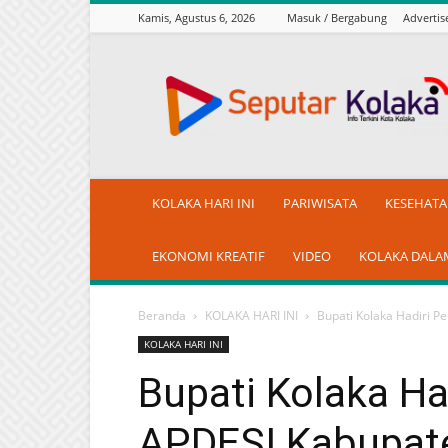
Kamis, Agustus 6, 2026
Masuk / Bergabung
Adverti
seputarkolaka.id
KOLAKA HARI INI
PARIWISATA
KESEHAT
EKONOMI KREATIF
VIDEO
KOLAKA DALA
Beranda
KOLAKA HARI INI
Bupati Kolaka Hadiri 
KOLAKA HARI INI
Bupati Kolaka Ha
APDESI Kabupate