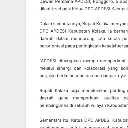
Dewan Pembina APDESI, Ponggoro, S.Sos. D
dilantik sebagai Ketua DPC APDESI Kabupa
Dalam sambutannya, Bupati Kolaka menyamp
DPC APDESI Kabupaten Kolaka. Ia berhara
daerah dalam mendorong tata kelola pem
berorientasi pada peningkatan kesejahtera
“APDESI diharapkan mampu memperkuat 
melalui sinergi dan kolaborasi yang s
berjalan berkelanjutan dan berdampak nyata 
Bupati Kolaka juga menekankan pentingn
daerah guna memperkuat kualitas pe
pembangunan di seluruh wilayah Kabupaten
Sementara itu, Ketua DPC APDESI Kabupate
komitmennya untuk memperkuat peran A