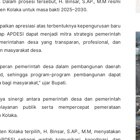
alam prosesi tersebut, H. Binsar, S.AP., M.M resmi
ten Kolaka untuk masa bakti 2025–2030.
aikan apresiasi atas terbentuknya kepengurusan baru
p APDESI dapat menjadi mitra strategis pemerintah
erintahan desa yang transparan, profesional, dan
an masyarakat desa.
peran pemerintah desa dalam pembangunan daerah
olid, sehingga program-program pembangunan dapat
bagi masyarakat,” ujar Bupati.
ya sinergi antara pemerintah desa dan pemerintah
layanan publik serta mempercepat pemerataan
 Kolaka.
n Kolaka terpilih, H. Binsar, S.AP., M.M, menyatakan
PDESI sebagai wadah komunikasi, koordinasi, dan