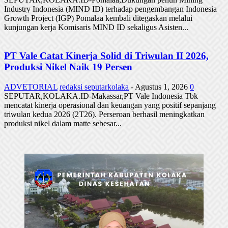
Industry Indonesia (MIND ID) terhadap pengembangan Indonesia
Growth Project (IGP) Pomalaa kembali ditegaskan melalui
kunjungan kerja Komisaris MIND ID sekaligus Asisten...
PT Vale Catat Kinerja Solid di Triwulan II 2026,
Produksi Nikel Naik 19 Persen
ADVETORIAL
redaksi seputarkolaka
-
Agustus 1, 2026
0
SEPUTAR,KOLAKA.ID-Makassar,PT Vale Indonesia Tbk
mencatat kinerja operasional dan keuangan yang positif sepanjang
triwulan kedua 2026 (2T26). Perseroan berhasil meningkatkan
produksi nikel dalam matte sebesar...