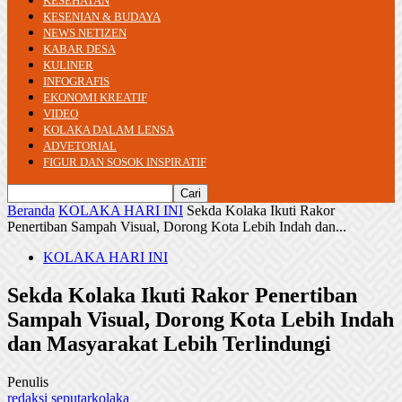
KESEHATAN
KESENIAN & BUDAYA
NEWS NETIZEN
KABAR DESA
KULINER
INFOGRAFIS
EKONOMI KREATIF
VIDEO
KOLAKA DALAM LENSA
ADVETORIAL
FIGUR DAN SOSOK INSPIRATIF
Beranda
KOLAKA HARI INI
Sekda Kolaka Ikuti Rakor
Penertiban Sampah Visual, Dorong Kota Lebih Indah dan...
KOLAKA HARI INI
Sekda Kolaka Ikuti Rakor Penertiban
Sampah Visual, Dorong Kota Lebih Indah
dan Masyarakat Lebih Terlindungi
Penulis
redaksi seputarkolaka