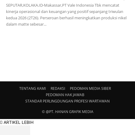
SEPUTAR,KOLAKA.ID-Makassar,PT Vale Indonesia Tbk mencatat
kinerja operasional dan keuangan yang positif sepanjang triwulan
kedua 2026 (2T26). Perseroan berhasil meningkatkan produksi nikel
dalam matte sebesar...
TENTANG KAMI
REDAKSI
PEDOMAN MEDIA SIBER
PEDOMAN HAK JAWAB
STANDAR PERLINGDUNGAN PROFESI WARTAWAN
© @PT. HANAN GRAFIK MEDIA
ARTIKEL LEBIH