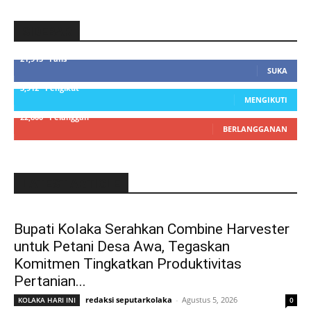
SIDEBAR
21,915
Fans
SUKA
3,912
Pengikut
MENGIKUTI
22,800
Pelanggan
BERLANGGANAN
LATEST ARTICLE
Bupati Kolaka Serahkan Combine Harvester
untuk Petani Desa Awa, Tegaskan
Komitmen Tingkatkan Produktivitas
Pertanian...
redaksi seputarkolaka
-
Agustus 5, 2026
KOLAKA HARI INI
0