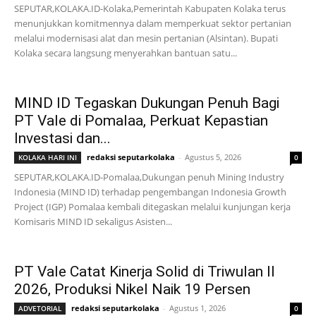
SEPUTAR,KOLAKA.ID-Kolaka,Pemerintah Kabupaten Kolaka terus
menunjukkan komitmennya dalam memperkuat sektor pertanian
melalui modernisasi alat dan mesin pertanian (Alsintan). Bupati
Kolaka secara langsung menyerahkan bantuan satu...
MIND ID Tegaskan Dukungan Penuh Bagi
PT Vale di Pomalaa, Perkuat Kepastian
Investasi dan...
redaksi seputarkolaka
-
Agustus 5, 2026
KOLAKA HARI INI
0
SEPUTAR,KOLAKA.ID-Pomalaa,Dukungan penuh Mining Industry
Indonesia (MIND ID) terhadap pengembangan Indonesia Growth
Project (IGP) Pomalaa kembali ditegaskan melalui kunjungan kerja
Komisaris MIND ID sekaligus Asisten...
PT Vale Catat Kinerja Solid di Triwulan II
2026, Produksi Nikel Naik 19 Persen
redaksi seputarkolaka
-
Agustus 1, 2026
ADVETORIAL
0