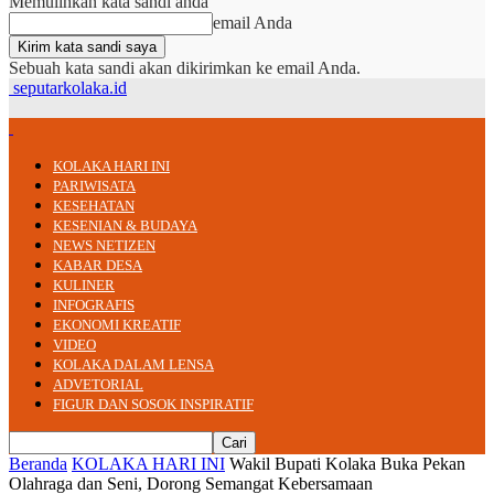
Memulihkan kata sandi anda
email Anda
Sebuah kata sandi akan dikirimkan ke email Anda.
seputarkolaka.id
KOLAKA HARI INI
PARIWISATA
KESEHATAN
KESENIAN & BUDAYA
NEWS NETIZEN
KABAR DESA
KULINER
INFOGRAFIS
EKONOMI KREATIF
VIDEO
KOLAKA DALAM LENSA
ADVETORIAL
FIGUR DAN SOSOK INSPIRATIF
Beranda
KOLAKA HARI INI
Wakil Bupati Kolaka Buka Pekan
Olahraga dan Seni, Dorong Semangat Kebersamaan