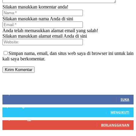
Silakan masukkan komentar anda!
Silakan masukkan nama Anda di sini
Anda telah memasukkan alamat email yang salah!
Silakan masukkan alamat email Anda di sini
Simpan nama, email, dan situs web saya di browser ini untuk lain
kali saya berkomentar.
SIDEBAR
21,915
Fans
SUKA
3,912
Pengikut
MENGIKUTI
22,800
Pelanggan
BERLANGGANAN