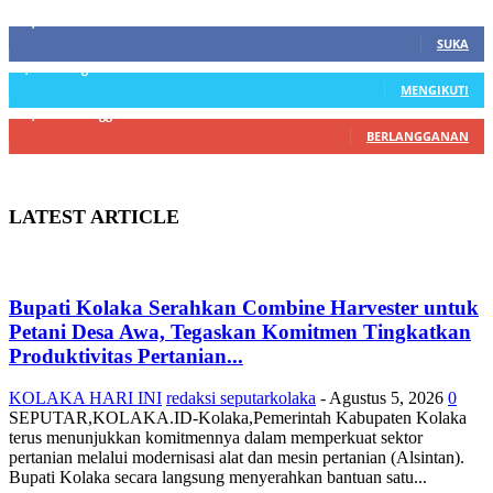
21,915
Fans
SUKA
3,912
Pengikut
MENGIKUTI
22,800
Pelanggan
BERLANGGANAN
LATEST ARTICLE
Bupati Kolaka Serahkan Combine Harvester untuk
Petani Desa Awa, Tegaskan Komitmen Tingkatkan
Produktivitas Pertanian...
KOLAKA HARI INI
redaksi seputarkolaka
-
Agustus 5, 2026
0
SEPUTAR,KOLAKA.ID-Kolaka,Pemerintah Kabupaten Kolaka
terus menunjukkan komitmennya dalam memperkuat sektor
pertanian melalui modernisasi alat dan mesin pertanian (Alsintan).
Bupati Kolaka secara langsung menyerahkan bantuan satu...