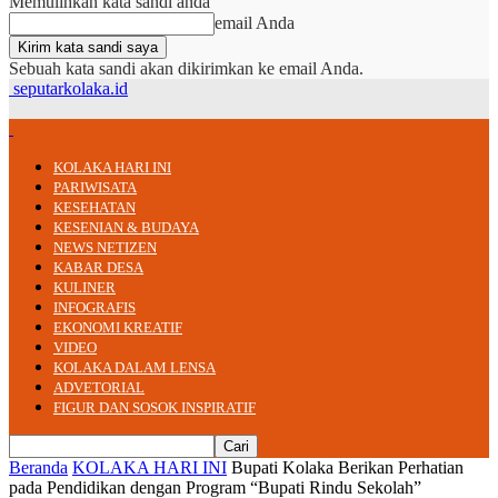
Memulihkan kata sandi anda
email Anda
Sebuah kata sandi akan dikirimkan ke email Anda.
seputarkolaka.id
KOLAKA HARI INI
PARIWISATA
KESEHATAN
KESENIAN & BUDAYA
NEWS NETIZEN
KABAR DESA
KULINER
INFOGRAFIS
EKONOMI KREATIF
VIDEO
KOLAKA DALAM LENSA
ADVETORIAL
FIGUR DAN SOSOK INSPIRATIF
Beranda
KOLAKA HARI INI
Bupati Kolaka Berikan Perhatian
pada Pendidikan dengan Program “Bupati Rindu Sekolah”