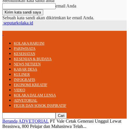
Memulihkan kata sandi anda
email Anda
Sebuah kata sandi akan dikirimkan ke email Anda.
seputarkolaka.id
KOLAKA HARI INI
PARIWISATA
KESEHATAN
KESENIAN & BUDAYA
NEWS NETIZEN
KABAR DESA
KULINER
INFOGRAFIS
EKONOMI KREATIF
VIDEO
KOLAKA DALAM LENSA
ADVETORIAL
FIGUR DAN SOSOK INSPIRATIF
Beranda
ADVETORIAL
PT Vale Cetak Generasi Unggul Lewat
Beasiswa, 800 Pelajar dan Mahasiswa Telah...