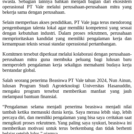
swasta. Sebagian lainnya bahkan menjadi bagian dari ekosistem
operasional PT Vale melalui perusahaan-perusahaan mitra yang
bekerja sama dengan perusahaan.
Selain memperluas akses pendidikan, PT Vale juga terus mendorong
pengembangan talenta lokal agar memiliki kompetensi yang sesuai
dengan kebutuhan industri. Dalam proses rekrutmen, perusahaan
memprioritaskan kandidat yang memiliki pengalaman kerja dan
kemampuan teknis sesuai standar operasional pertambangan.
Komitmen tersebut diperkuat melalui kolaborasi dengan perusahaan-
perusahaan mitra guna membuka peluang bagi lulusan baru
memperoleh pengalaman kerja sekaligus memahami budaya kerja
berstandar global.
Salah seorang penerima Beasiswa PT Vale tahun 2024, Nun Ainun,
lulusan Program Studi Agroteknologi Universitas Hasanuddin,
mengaku program tersebut memberikan manfaat yang jauh
melampaui bantuan finansial.
“Pengalaman selama menjadi penerima beasiswa menjadi nilai
tambah ketika memasuki dunia kerja. Saya merasa lebih siap, lebih
percaya diri, dan memiliki pengalaman yang bisa saya ceritakan saat
mengikuti proses rekrutmen. Yang paling saya syukuri, beasiswa ini
memberikan motivasi untuk terus berkembang dan tidak berhenti
belajar setelah lulus,” ujarnya.