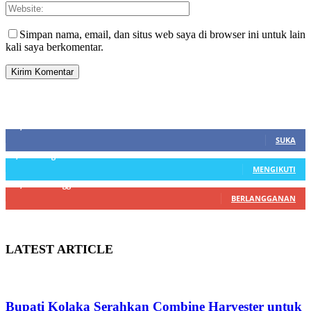
Simpan nama, email, dan situs web saya di browser ini untuk lain
kali saya berkomentar.
SIDEBAR
21,915
Fans
SUKA
3,912
Pengikut
MENGIKUTI
22,800
Pelanggan
BERLANGGANAN
LATEST ARTICLE
Bupati Kolaka Serahkan Combine Harvester untuk