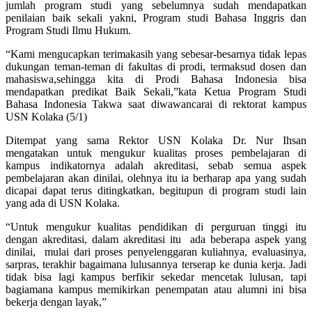
jumlah program studi yang sebelumnya sudah mendapatkan
penilaian baik sekali yakni, Program studi Bahasa Inggris dan
Program Studi Ilmu Hukum.
“Kami mengucapkan terimakasih yang sebesar-besarnya tidak lepas
dukungan teman-teman di fakultas di prodi, termaksud dosen dan
mahasiswa,sehingga kita di Prodi Bahasa Indonesia bisa
mendapatkan predikat Baik Sekali,”kata Ketua Program Studi
Bahasa Indonesia Takwa saat diwawancarai di rektorat kampus
USN Kolaka (5/1)
Ditempat yang sama Rektor USN Kolaka Dr. Nur Ihsan
mengatakan untuk mengukur kualitas proses pembelajaran di
kampus indikatornya adalah akreditasi, sebab semua aspek
pembelajaran akan dinilai, olehnya itu ia berharap apa yang sudah
dicapai dapat terus ditingkatkan, begitupun di program studi lain
yang ada di USN Kolaka.
“Untuk mengukur kualitas pendidikan di perguruan tinggi itu
dengan akreditasi, dalam akreditasi itu ada beberapa aspek yang
dinilai, mulai dari proses penyelenggaran kuliahnya, evaluasinya,
sarpras, terakhir bagaimana lulusannya terserap ke dunia kerja. Jadi
tidak bisa lagi kampus berfikir sekedar mencetak lulusan, tapi
bagiamana kampus memikirkan penempatan atau alumni ini bisa
bekerja dengan layak,”