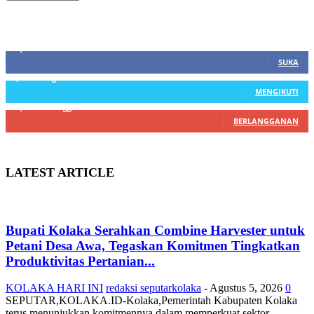
SIDEBAR
21,915
Fans
SUKA
3,912
Pengikut
MENGIKUTI
22,800
Pelanggan
BERLANGGANAN
LATEST ARTICLE
Bupati Kolaka Serahkan Combine Harvester untuk
Petani Desa Awa, Tegaskan Komitmen Tingkatkan
Produktivitas Pertanian...
KOLAKA HARI INI
redaksi seputarkolaka
-
Agustus 5, 2026
0
SEPUTAR,KOLAKA.ID-Kolaka,Pemerintah Kabupaten Kolaka
terus menunjukkan komitmennya dalam memperkuat sektor