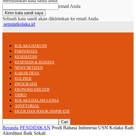
Memulihkan kata sandi anda
email Anda
Sebuah kata sandi akan dikirimkan ke email Anda.
seputarkolaka.id
KOLAKA HARI INI
PARIWISATA
KESEHATAN
KESENIAN & BUDAYA
NEWS NETIZEN
KABAR DESA
KULINER
INFOGRAFIS
EKONOMI KREATIF
VIDEO
KOLAKA DALAM LENSA
ADVETORIAL
FIGUR DAN SOSOK INSPIRATIF
Beranda
PENDIDIKAN
Prodi Bahasa Indonesia USN Kolaka Raih
Akreditasi Baik Sekali