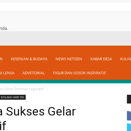
nda.
AN
KESENIAN & BUDAYA
NEWS NETIZEN
KABAR DESA
KULI
M LENSA
ADVETORIAL
FIGUR DAN SOSOK INSPIRATIF
 Gelar Seminar Legislatif
 KOLAKA HARI INI
 Sukses Gelar
if