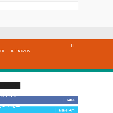
NER
INFOGRAFIS
SIDEBAR
21,915
Fans
SUKA
3,912
Pengikut
MENGIKUTI