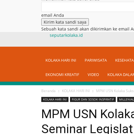
email Anda
Sebuah kata sandi akan dikirimkan ke email A
seputarkolaka.id
KOLAKA HARI INI
PARIWISATA
KESEHAT
EKONOMI KREATIF
VIDEO
KOLAKA DALA
Beranda
KOLAKA HARI INI
MPM USN Kolaka Sukses
KOLAKA HARI INI
FIGUR DAN SOSOK INSPIRATIF
MILLENIAL
MPM USN Kolaka
Seminar Legislat