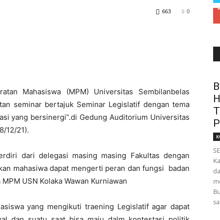
663
0
B
ratan Mahasiswa (MPM) Universitas Sembilanbelas
H
an seminar bertajuk Seminar Legislatif dengan tema
T
si yang bersinergi”.di Gedung Auditorium Universitas
P
/12/21).
K
SE
erdiri dari delegasi masing masing Fakultas dengan
Ka
rapkan mahasiwa dapat mengerti peran dan fungsi badan
da
tua MPM USN Kolaka Wawan Kurniawan
mo
Bu
sa
iswa yang mengikuti traening Legislatif agar dapat
ual dan suatu saat bisa maju dalm kontestasi politik