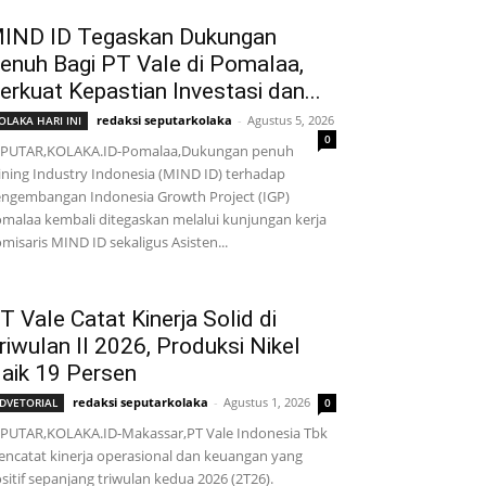
IND ID Tegaskan Dukungan
enuh Bagi PT Vale di Pomalaa,
erkuat Kepastian Investasi dan...
redaksi seputarkolaka
-
Agustus 5, 2026
OLAKA HARI INI
0
EPUTAR,KOLAKA.ID-Pomalaa,Dukungan penuh
ning Industry Indonesia (MIND ID) terhadap
ngembangan Indonesia Growth Project (IGP)
malaa kembali ditegaskan melalui kunjungan kerja
misaris MIND ID sekaligus Asisten...
T Vale Catat Kinerja Solid di
riwulan II 2026, Produksi Nikel
aik 19 Persen
redaksi seputarkolaka
-
Agustus 1, 2026
DVETORIAL
0
PUTAR,KOLAKA.ID-Makassar,PT Vale Indonesia Tbk
ncatat kinerja operasional dan keuangan yang
sitif sepanjang triwulan kedua 2026 (2T26).