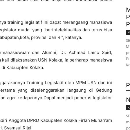
M
P
ya training legislatif ini dapat merangsang mahasiswa
P
egislator muda yang berintelektualitas dan terus bisa
K
abupaten,kota, provinsi dan RI”, katanya.
S
Mi
 Kemahasiswaan dan Alumni, Dr. Achmad Lamo Said,
pe
Po
a kali dilaksanakan USN Kolaka, ia berharap mahasiswa
Ko
 di Kabuapten Kolaka.
ggarakannya Training Legislatif oleh MPM USN dan ini
P
 pertama yang diselenggarakan langsung di Gedung
T
an agar kedapannya Dapat menjadi penerus legislator
N
A
SE
ihadiri Anggota DPRD Kabupaten Kolaka Firlan Muharram
me
. Syamsul Rijal.
po