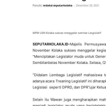
Penulis
redaksi seputarkolaka
-
Desember 29, 2021
MPM USN Kolaka sukses menggelar seminar Lesgislatif
SEPUTARKOLAKA.ID-
Majelis Permusyawa
November Kolaka sukses menggelar kegiat
“Menciptakan Legislator muda untuk Genera
Sembilanbelas November Kolaka. Selasa, (28
“Didalam Lembaga Legislatif mahasiswa t
adanya acara Treaning Legislatif ini diha
Legislasi seperti DPRD, dan DPR”ujar Ke
Selain itu Wawan juga mengharapkan mahas
menjadi legislator muda yang berintelekt