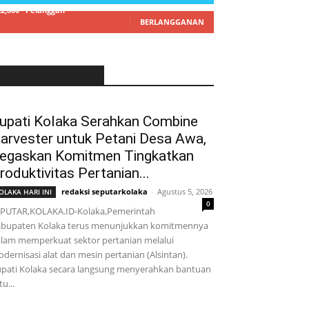
22,800
Pelanggan
BERLANGGANAN
LATEST ARTICLE
upati Kolaka Serahkan Combine
arvester untuk Petani Desa Awa,
egaskan Komitmen Tingkatkan
roduktivitas Pertanian...
redaksi seputarkolaka
-
Agustus 5, 2026
OLAKA HARI INI
0
PUTAR,KOLAKA.ID-Kolaka,Pemerintah
bupaten Kolaka terus menunjukkan komitmennya
lam memperkuat sektor pertanian melalui
dernisasi alat dan mesin pertanian (Alsintan).
pati Kolaka secara langsung menyerahkan bantuan
tu...