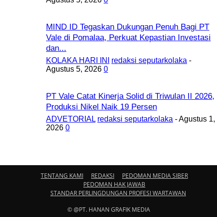
MIND ID Tegaskan Dukungan Penuh Bagi PT
Vale di Pomalaa, Perkuat Kepastian Investasi
dan...
KOLAKA HARI INI
redaksi seputarkolaka
-
Agustus 5, 2026
0
PT Vale Catat Kinerja Solid di Triwulan II 2026,
Produksi Nikel Naik 19 Persen
ADVETORIAL
redaksi seputarkolaka
-
Agustus 1,
2026
0
TENTANG KAMI
REDAKSI
PEDOMAN MEDIA SIBER
PEDOMAN HAK JAWAB
STANDAR PERLINGDUNGAN PROFESI WARTAWAN
© @PT. HANAN GRAFIK MEDIA