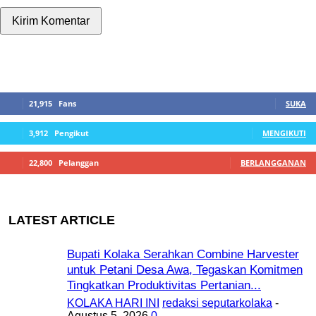
SIDEBAR
21,915
Fans
SUKA
3,912
Pengikut
MENGIKUTI
22,800
Pelanggan
BERLANGGANAN
LATEST ARTICLE
Bupati Kolaka Serahkan Combine Harvester
untuk Petani Desa Awa, Tegaskan Komitmen
Tingkatkan Produktivitas Pertanian...
KOLAKA HARI INI
redaksi seputarkolaka
-
Agustus 5, 2026
0