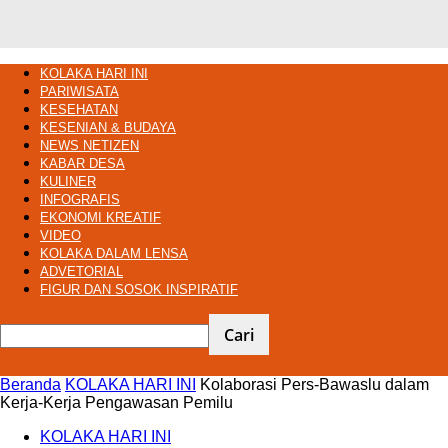
KOLAKA HARI INI
PARIWISATA
KESEHATAN
KESENIAN & BUDAYA
NEWS NETIZEN
KABAR DESA
KULINER
INFOGRAFIS
EKONOMI KREATIF
VIDEO
KOLAKA DALAM LENSA
ADVETORIAL
FIGUR DAN SOSOK INSPIRATIF
Beranda
KOLAKA HARI INI
Kolaborasi Pers-Bawaslu dalam
Kerja-Kerja Pengawasan Pemilu
KOLAKA HARI INI