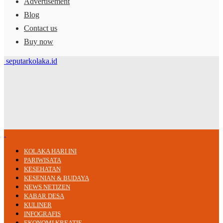
Advertisement
Blog
Contact us
Buy now
seputarkolaka.id
KOLAKA HARI INI
PARIWISATA
KESEHATAN
KESENIAN & BUDAYA
NEWS NETIZEN
KABAR DESA
KULINER
INFOGRAFIS
EKONOMI KREATIF