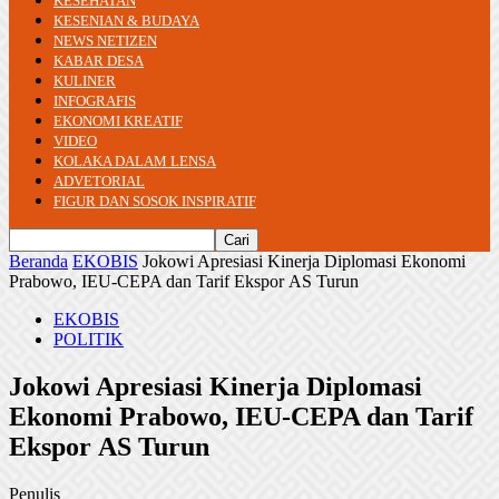
KESEHATAN
KESENIAN & BUDAYA
NEWS NETIZEN
KABAR DESA
KULINER
INFOGRAFIS
EKONOMI KREATIF
VIDEO
KOLAKA DALAM LENSA
ADVETORIAL
FIGUR DAN SOSOK INSPIRATIF
Beranda
EKOBIS
Jokowi Apresiasi Kinerja Diplomasi Ekonomi
Prabowo, IEU-CEPA dan Tarif Ekspor AS Turun
EKOBIS
POLITIK
Jokowi Apresiasi Kinerja Diplomasi
Ekonomi Prabowo, IEU-CEPA dan Tarif
Ekspor AS Turun
Penulis