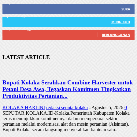
21,915
Fans
SUKA
3,912
Pengikut
MENGIKUTI
22,800
Pelanggan
BERLANGGANAN
LATEST ARTICLE
Bupati Kolaka Serahkan Combine Harvester untuk
Petani Desa Awa, Tegaskan Komitmen Tingkatkan
Produktivitas Pertanian...
KOLAKA HARI INI
redaksi seputarkolaka
-
Agustus 5, 2026
0
SEPUTAR,KOLAKA.ID-Kolaka,Pemerintah Kabupaten Kolaka
terus menunjukkan komitmennya dalam memperkuat sektor
pertanian melalui modernisasi alat dan mesin pertanian (Alsintan).
Bupati Kolaka secara langsung menyerahkan bantuan satu...