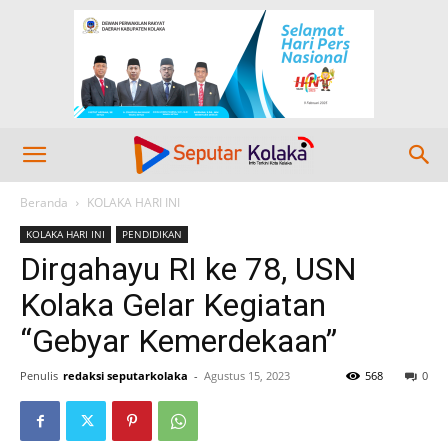
Beranda
KOLAKA HARI INI
KOLAKA HARI INI
PENDIDIKAN
Dirgahayu RI ke 78, USN
Kolaka Gelar Kegiatan
“Gebyar Kemerdekaan”
Penulis
redaksi seputarkolaka
-
Agustus 15, 2023
568
0