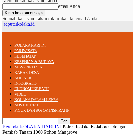
Memulihkan kata sandi anda
email Anda
Sebuah kata sandi akan dikirimkan ke email Anda.
seputarkolaka.id
KOLAKA HARI INI
PARIWISATA
KESEHATAN
KESENIAN & BUDAYA
NEWS NETIZEN
KABAR DESA
KULINER
INFOGRAFIS
EKONOMI KREATIF
VIDEO
KOLAKA DALAM LENSA
ADVETORIAL
FIGUR DAN SOSOK INSPIRATIF
Beranda
KOLAKA HARI INI
Polres Kolaka Kolaborasi dengan
Pemkab Tanam 1000 Pohon Mangrove