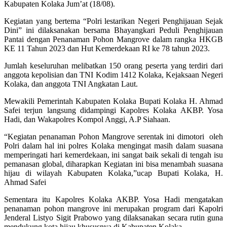
Kabupaten Kolaka Jum’at (18/08).
Kegiatan yang bertema “Polri lestarikan Negeri Penghijauan Sejak
Dini” ini dilaksanakan bersama Bhayangkari Peduli Penghijauan
Pantai dengan Penanaman Pohon Mangrove dalam rangka HKGB
KE 11 Tahun 2023 dan Hut Kemerdekaan RI ke 78 tahun 2023.
Jumlah keseluruhan melibatkan 150 orang peserta yang terdiri dari
anggota kepolisian dan TNI Kodim 1412 Kolaka, Kejaksaan Negeri
Kolaka, dan anggota TNI Angkatan Laut.
Mewakili Pemerintah Kabupaten Kolaka Bupati Kolaka H. Ahmad
Safei terjun langsung didampingi Kapolres Kolaka AKBP. Yosa
Hadi, dan Wakapolres Kompol Anggi, A.P Siahaan.
“Kegiatan penanaman Pohon Mangrove serentak ini dimotori oleh
Polri dalam hal ini polres Kolaka mengingat masih dalam suasana
memperingati hari kemerdekaan, ini sangat baik sekali di tengah isu
pemanasan global, diharapkan Kegiatan ini bisa menambah suasana
hijau di wilayah Kabupaten Kolaka,”ucap Bupati Kolaka, H.
Ahmad Safei
Sementara itu Kapolres Kolaka AKBP. Yosa Hadi mengatakan
penanaman pohon mangrove ini merupakan program dari Kapolri
Jenderal Listyo Sigit Prabowo yang dilaksanakan secara rutin guna
mendukung kota hijau khususnya di Kabupaten Kolaka.