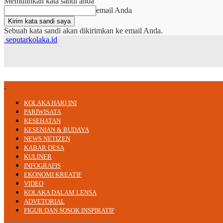
Memulihkan kata sandi anda
email Anda
Sebuah kata sandi akan dikirimkan ke email Anda.
seputarkolaka.id
KOLAKA HARI INI
PARIWISATA
KESEHATAN
KESENIAN & BUDAYA
NEWS NETIZEN
KABAR DESA
KULINER
INFOGRAFIS
EKONOMI KREATIF
VIDEO
KOLAKA DALAM LENSA
ADVETORIAL
FIGUR DAN SOSOK INSPIRATIF