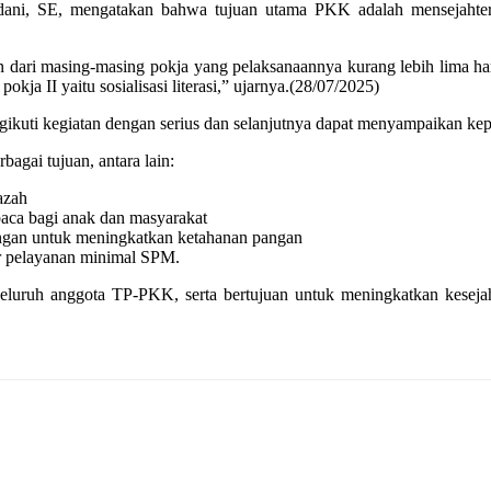
i, SE, mengatakan bahwa tujuan utama PKK adalah mensejahteraka
n dari masing-masing pokja yang pelaksanaannya kurang lebih lima ha
kja II yaitu sosialisasi literasi,” ujarnya.(28/07/2025)
ti kegiatan dengan serius dan selanjutnya dapat menyampaikan kepada 
bagai tujuan, antara lain:
azah
mbaca bagi anak dan masyarakat
rangan untuk meningkatkan ketahanan pangan
ar pelayanan minimal SPM.
eluruh anggota TP-PKK, serta bertujuan untuk meningkatkan keseja