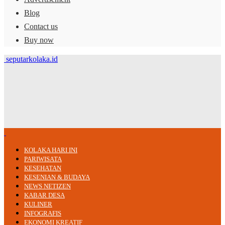
Blog
Contact us
Buy now
seputarkolaka.id
KOLAKA HARI INI
PARIWISATA
KESEHATAN
KESENIAN & BUDAYA
NEWS NETIZEN
KABAR DESA
KULINER
INFOGRAFIS
EKONOMI KREATIF