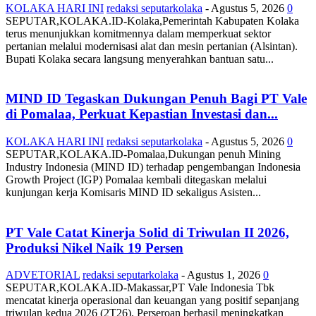
KOLAKA HARI INI
redaksi seputarkolaka
-
Agustus 5, 2026
0
SEPUTAR,KOLAKA.ID-Kolaka,Pemerintah Kabupaten Kolaka
terus menunjukkan komitmennya dalam memperkuat sektor
pertanian melalui modernisasi alat dan mesin pertanian (Alsintan).
Bupati Kolaka secara langsung menyerahkan bantuan satu...
MIND ID Tegaskan Dukungan Penuh Bagi PT Vale
di Pomalaa, Perkuat Kepastian Investasi dan...
KOLAKA HARI INI
redaksi seputarkolaka
-
Agustus 5, 2026
0
SEPUTAR,KOLAKA.ID-Pomalaa,Dukungan penuh Mining
Industry Indonesia (MIND ID) terhadap pengembangan Indonesia
Growth Project (IGP) Pomalaa kembali ditegaskan melalui
kunjungan kerja Komisaris MIND ID sekaligus Asisten...
PT Vale Catat Kinerja Solid di Triwulan II 2026,
Produksi Nikel Naik 19 Persen
ADVETORIAL
redaksi seputarkolaka
-
Agustus 1, 2026
0
SEPUTAR,KOLAKA.ID-Makassar,PT Vale Indonesia Tbk
mencatat kinerja operasional dan keuangan yang positif sepanjang
triwulan kedua 2026 (2T26). Perseroan berhasil meningkatkan