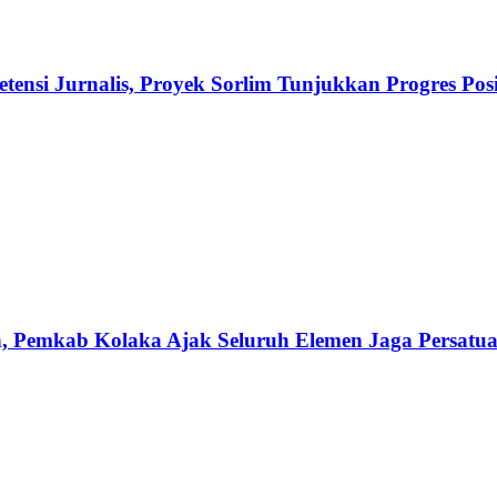
ensi Jurnalis, Proyek Sorlim Tunjukkan Progres Posi
, Pemkab Kolaka Ajak Seluruh Elemen Jaga Persatu