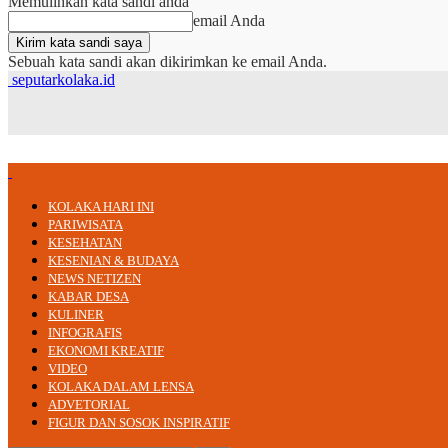
Memulihkan kata sandi anda
email Anda
Sebuah kata sandi akan dikirimkan ke email Anda.
seputarkolaka.id
KOLAKA HARI INI
PARIWISATA
KESEHATAN
KESENIAN & BUDAYA
NEWS NETIZEN
KABAR DESA
KULINER
INFOGRAFIS
EKONOMI KREATIF
VIDEO
KOLAKA DALAM LENSA
ADVETORIAL
FIGUR DAN SOSOK INSPIRATIF