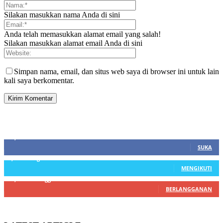
Silakan masukkan nama Anda di sini
Anda telah memasukkan alamat email yang salah!
Silakan masukkan alamat email Anda di sini
Simpan nama, email, dan situs web saya di browser ini untuk lain
kali saya berkomentar.
SIDEBAR
21,915
Fans
SUKA
3,912
Pengikut
MENGIKUTI
22,800
Pelanggan
BERLANGGANAN