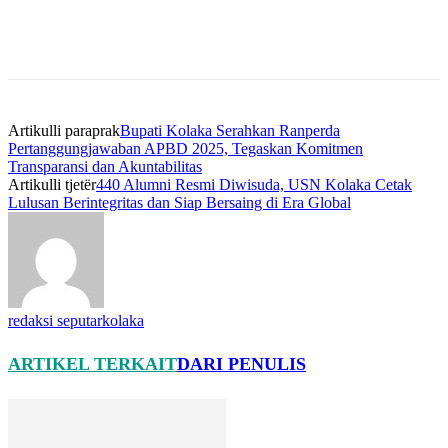
Artikulli paraprak
Bupati Kolaka Serahkan Ranperda
Pertanggungjawaban APBD 2025, Tegaskan Komitmen
Transparansi dan Akuntabilitas
Artikulli tjetër
440 Alumni Resmi Diwisuda, USN Kolaka Cetak
Lulusan Berintegritas dan Siap Bersaing di Era Global
redaksi seputarkolaka
ARTIKEL TERKAIT
DARI PENULIS