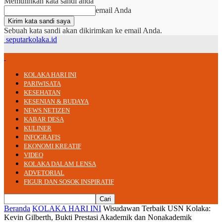
Memulihkan kata sandi anda
email Anda
Sebuah kata sandi akan dikirimkan ke email Anda.
seputarkolaka.id
KOLAKA HARI INI
PARIWISATA
KESEHATAN
KESENIAN & BUDAYA
NEWS NETIZEN
KABAR DESA
KULINER
INFOGRAFIS
EKONOMI KREATIF
VIDEO
KOLAKA DALAM LENSA
ADVETORIAL
FIGUR DAN SOSOK INSPIRATIF
Beranda
KOLAKA HARI INI
Wisudawan Terbaik USN Kolaka:
Kevin Gilberth, Bukti Prestasi Akademik dan Nonakademik