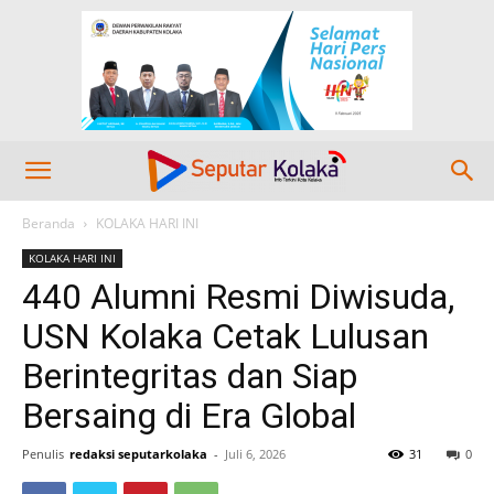
Beranda
KOLAKA HARI INI
KOLAKA HARI INI
440 Alumni Resmi Diwisuda,
USN Kolaka Cetak Lulusan
Berintegritas dan Siap
Bersaing di Era Global
Penulis
redaksi seputarkolaka
-
Juli 6, 2026
31
0