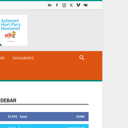
NER
INFOGRAFIS
IDEBAR
21,915
Fans
SUKA