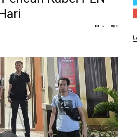
Hari
97
0
L