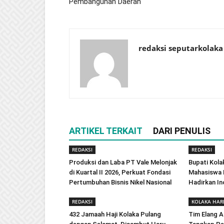
Pembangunan Daerah
redaksi seputarkolaka
ARTIKEL TERKAIT
DARI PENULIS
REDAKSI
REDAKSI
Produksi dan Laba PT Vale Melonjak
Bupati Kola
di Kuartal II 2026, Perkuat Fondasi
Mahasiswa 
Pertumbuhan Bisnis Nikel Nasional
Hadirkan In
REDAKSI
KOLAKA HARI
432 Jamaah Haji Kolaka Pulang
Tim Elang A