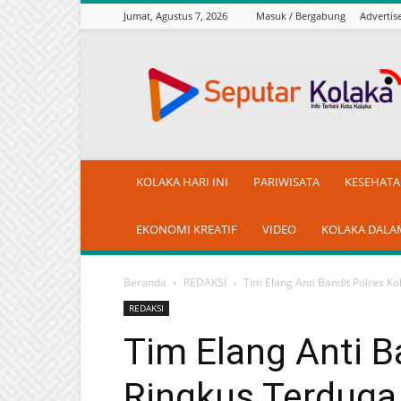
Jumat, Agustus 7, 2026
Masuk / Bergabung
Adverti
seputarkolaka.id
KOLAKA HARI INI
PARIWISATA
KESEHAT
EKONOMI KREATIF
VIDEO
KOLAKA DALA
Beranda
REDAKSI
Tim Elang Anti Bandit Polres Ko
REDAKSI
Tim Elang Anti B
Ringkus Terduga