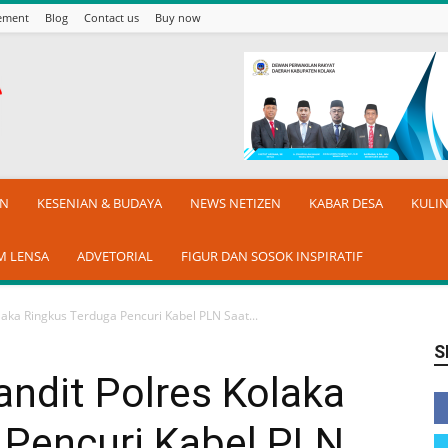
sement
Blog
Contact us
Buy now
AN
KESENIAN & BUDAYA
NEWS NETIZEN
KABAR DESA
KULI
M LENSA
ADVETORIAL
FIGUR DAN SOSOK INSPIRATIF
laka Ringkus Terduga Pencuri Kabel PLN Saat...
S
andit Polres Kolaka
 Pencuri Kabel PLN