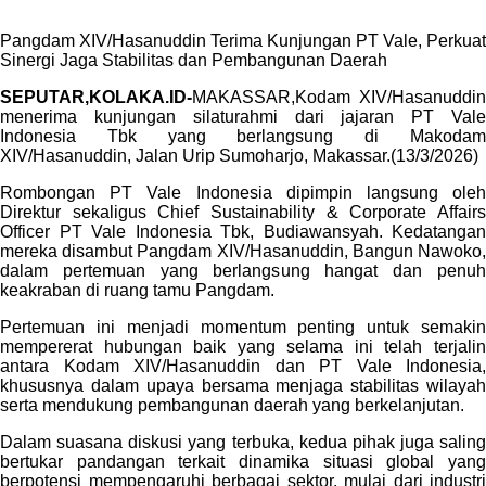
Pangdam XIV/Hasanuddin Terima Kunjungan PT Vale, Perkuat
Sinergi Jaga Stabilitas dan Pembangunan Daerah
SEPUTAR,KOLAKA.ID-
MAKASSAR,Kodam XIV/Hasanuddin
menerima kunjungan silaturahmi dari jajaran PT Vale
Indonesia Tbk yang berlangsung di Makodam
XIV/Hasanuddin, Jalan Urip Sumoharjo, Makassar.(13/3/2026)
Rombongan PT Vale Indonesia dipimpin langsung oleh
Direktur sekaligus Chief Sustainability & Corporate Affairs
Officer PT Vale Indonesia Tbk, Budiawansyah. Kedatangan
mereka disambut Pangdam XIV/Hasanuddin, Bangun Nawoko,
dalam pertemuan yang berlangsung hangat dan penuh
keakraban di ruang tamu Pangdam.
Pertemuan ini menjadi momentum penting untuk semakin
mempererat hubungan baik yang selama ini telah terjalin
antara Kodam XIV/Hasanuddin dan PT Vale Indonesia,
khususnya dalam upaya bersama menjaga stabilitas wilayah
serta mendukung pembangunan daerah yang berkelanjutan.
Dalam suasana diskusi yang terbuka, kedua pihak juga saling
bertukar pandangan terkait dinamika situasi global yang
berpotensi mempengaruhi berbagai sektor, mulai dari industri