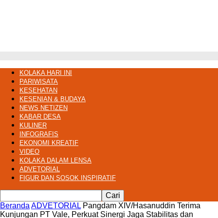
KOLAKA HARI INI
PARIWISATA
KESEHATAN
KESENIAN & BUDAYA
NEWS NETIZEN
KABAR DESA
KULINER
INFOGRAFIS
EKONOMI KREATIF
VIDEO
KOLAKA DALAM LENSA
ADVETORIAL
FIGUR DAN SOSOK INSPIRATIF
Beranda
ADVETORIAL
Pangdam XIV/Hasanuddin Terima
Kunjungan PT Vale, Perkuat Sinergi Jaga Stabilitas dan