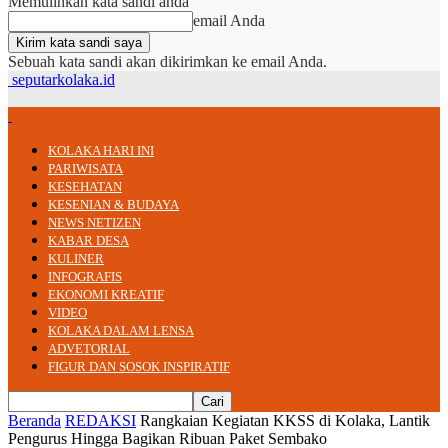
Memulihkan kata sandi anda
email Anda
Sebuah kata sandi akan dikirimkan ke email Anda.
seputarkolaka.id
KOLAKA HARI INI
PARIWISATA
KESEHATAN
KESENIAN & BUDAYA
NEWS NETIZEN
KABAR DESA
KULINER
INFOGRAFIS
EKONOMI KREATIF
VIDEO
KOLAKA DALAM LENSA
ADVETORIAL
FIGUR DAN SOSOK INSPIRATIF
Beranda
REDAKSI
Rangkaian Kegiatan KKSS di Kolaka, Lantik
Pengurus Hingga Bagikan Ribuan Paket Sembako