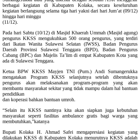
berbagai kegiatan di Kabupaten Kolaka, secara keseluruhan
kegiatan berlangsung selama tiga hari yakni dari hari Jum’at (09/12)
hingga hari minggu
(11/12).
Pada hari Sabtu (10/12) di Masjid Khaerah Ummah (Masjid agung)
pengurus KKSS mengukuhkan 500 orang pengurus, yang terdiri
dari Ikatan Wanita Sulawesi Selatan (IWSS), Badan Pengurus
Daerah Provinsi Sulawesi Tenggara (BPD), Badan Pengurus
Cabang (BPC) dan Majelis Ta’lim di empat Kabupaten Kota yang
ada di Sulawesi Tenggara.
Ketua BPW KKSS Mayjen TNI (Purn.) Andi Sumangerukka
mengatakan Program KKSS selanjutnya setelah dibentuknya
pengurus akan melaksanakan program-program yang akan
membantu masyarakat sekitar yang tidak mampu dalam hal bantuan
pendidikan
dan koperasi bahkan bantuan umroh.
“Selain itu KKSS nantinya kita akan siapkan juga kebutuhan
masyarakat seperti fasilitas ambulance gratis bagi warga yang
membutuhkan,”katanya
Bupati Kolaka H. Ahmad Safei mengapresiasi kegiatan yang
dilakukan KKSS di Kabupaten Kolaka menurutnya KKSS adalah