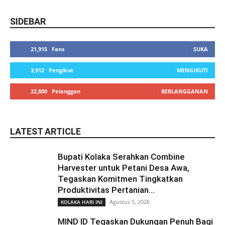
SIDEBAR
21,915
Fans
SUKA
3,912
Pengikut
MENGIKUTI
22,800
Pelanggan
BERLANGGANAN
LATEST ARTICLE
Bupati Kolaka Serahkan Combine
Harvester untuk Petani Desa Awa,
Tegaskan Komitmen Tingkatkan
Produktivitas Pertanian...
Agustus 5, 2026
KOLAKA HARI INI
MIND ID Tegaskan Dukungan Penuh Bagi