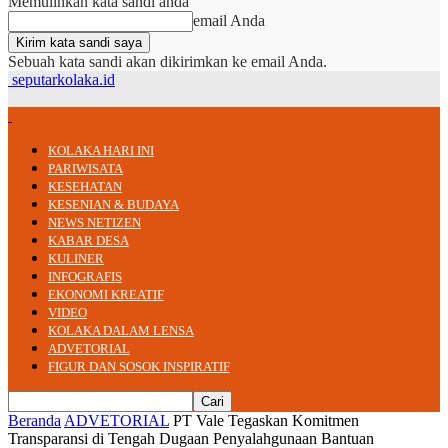
Memulihkan kata sandi anda
email Anda
Sebuah kata sandi akan dikirimkan ke email Anda.
seputarkolaka.id
KOLAKA HARI INI
PARIWISATA
KESEHATAN
KESENIAN & BUDAYA
NEWS NETIZEN
KABAR DESA
KULINER
INFOGRAFIS
EKONOMI KREATIF
VIDEO
KOLAKA DALAM LENSA
ADVETORIAL
FIGUR DAN SOSOK INSPIRATIF
Beranda
ADVETORIAL
PT Vale Tegaskan Komitmen
Transparansi di Tengah Dugaan Penyalahgunaan Bantuan