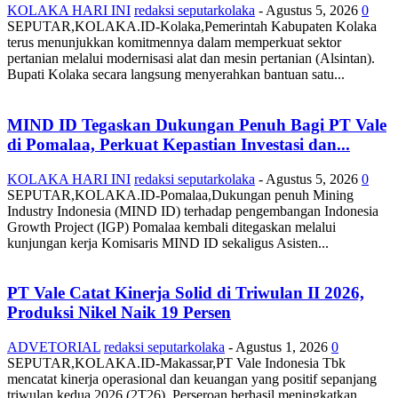
KOLAKA HARI INI
redaksi seputarkolaka
-
Agustus 5, 2026
0
SEPUTAR,KOLAKA.ID-Kolaka,Pemerintah Kabupaten Kolaka
terus menunjukkan komitmennya dalam memperkuat sektor
pertanian melalui modernisasi alat dan mesin pertanian (Alsintan).
Bupati Kolaka secara langsung menyerahkan bantuan satu...
MIND ID Tegaskan Dukungan Penuh Bagi PT Vale
di Pomalaa, Perkuat Kepastian Investasi dan...
KOLAKA HARI INI
redaksi seputarkolaka
-
Agustus 5, 2026
0
SEPUTAR,KOLAKA.ID-Pomalaa,Dukungan penuh Mining
Industry Indonesia (MIND ID) terhadap pengembangan Indonesia
Growth Project (IGP) Pomalaa kembali ditegaskan melalui
kunjungan kerja Komisaris MIND ID sekaligus Asisten...
PT Vale Catat Kinerja Solid di Triwulan II 2026,
Produksi Nikel Naik 19 Persen
ADVETORIAL
redaksi seputarkolaka
-
Agustus 1, 2026
0
SEPUTAR,KOLAKA.ID-Makassar,PT Vale Indonesia Tbk
mencatat kinerja operasional dan keuangan yang positif sepanjang
triwulan kedua 2026 (2T26). Perseroan berhasil meningkatkan