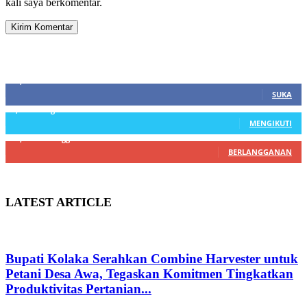
kali saya berkomentar.
SIDEBAR
21,915
Fans
SUKA
3,912
Pengikut
MENGIKUTI
22,800
Pelanggan
BERLANGGANAN
LATEST ARTICLE
Bupati Kolaka Serahkan Combine Harvester untuk
Petani Desa Awa, Tegaskan Komitmen Tingkatkan
Produktivitas Pertanian...