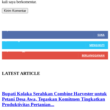
kali saya berkomentar.
SIDEBAR
21,915
Fans
SUKA
3,912
Pengikut
MENGIKUTI
22,800
Pelanggan
BERLANGGANAN
LATEST ARTICLE
Bupati Kolaka Serahkan Combine Harvester untuk
Petani Desa Awa, Tegaskan Komitmen Tingkatkan
Produktivitas Pertanian...