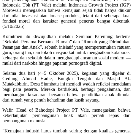
Indonesia Tbk (PT Vale) melalui Indonesia Growth Project (IGP)
Morowali menegaskan bahwa kemajuan sejati tidak hanya diukur
dari nilai investasi atau tonase produksi, tetapi dari seberapa kuat
fondasi moral dan karakter generasi penerus bangsa dibentuk.
(5/10/2025)
Komitmen itu diwujudkan melalui Seminar Parenting bertema
“Sekolah Pertama Bernama Rumah” dan “Rumah yang Dirindukan
Pasangan dan Anak”, sebuah inisiatif yang mempertemukan ratusan
guru, orang tua, dan tokoh masyarakat untuk menguatkan kolaborasi
keluarga dan sekolah dalam menghadapi ancaman sosial modern —
mulai dari narkoba hingga paparan pornografi digital.
Selama dua hari (4–5 Oktober 2025), kegiatan yang digelar di
Gedung Ahmad Hadie, Bungku Tengah dan Masjid Al-
Mutakabbirin, Desa Siumbatu ini menjadi wadah refleksi mendalam
bagi para peserta. Mereka berdiskusi, berbagi pengalaman, dan
membangun kesadaran bersama bahwa pendidikan anak dimulai
dari rumah yang penuh kehadiran dan kasih sayang.
Wafir, Head of Bahodopi Project PT Vale, menegaskan bahwa
keberlanjutan pembangunan tidak akan pernah lepas dari
pembangunan manusia.
“Kemajuan industri harus tumbuh seiring dengan kualitas generasi