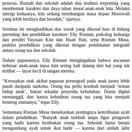
penerus. Rumah dan sekolah adalah dua institusi terpenting yang
membentuk karakter dan daya tahan moral anak-anak kita. Melalui
sinergi keduanya, kita sedang membangun masa depan Morowali
yang lebih berdaya dan beradab,” ujarnya.
Seminar ini menghadirkan dua sosok yang dikenal luas di bidang
parenting dan pendidikan karakter: Elly Risman, psikolog keluarga
dan pendiri Yayasan Kita dan Buah Hati, serta Risman Musa,
praktisi pendidikan yang dikenal dengan pendekatan integratif
antara orang tua dan sekolah.
Dalam paparannya, Elly Risman mengingatkan bahwa ancaman
terbesar anak-anak masa kini sering kali datang dari hal yang tak
terlihat — layar kecil di tangan mereka.
“Kerusakan otak akibat paparan pornografi pada anak justru lebih
parah daripada narkoba. Orang tua perlu kembali menjadi ‘teman
hidup anak’, bukan sekadar penyedia kebutuhan. Dunia digital
memanggil, dan hanya kehadiran orang tua yang bisa menjadi
benteng utamanya,” tegas Elly.
Sementara Risman Musa menekankan pentingnya keterlibatan ayah
dalam pendidikan. “Banyak anak tumbuh tanpa figur pengasuh
yang hadir karena kesibukan orang tua. Sekolah harus berani
mengundang ayah untuk ikut hadir — karena dari sinilah lahir