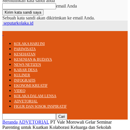
Memulihkan kata sandi anda
email Anda
Sebuah kata sandi akan dikirimkan ke email Anda.
seputarkolaka.id
KOLAKA HARI INI
PARIWISATA
KESEHATAN
KESENIAN & BUDAYA
NEWS NETIZEN
KABAR DESA
KULINER
INFOGRAFIS
EKONOMI KREATIF
VIDEO
KOLAKA DALAM LENSA
ADVETORIAL
FIGUR DAN SOSOK INSPIRATIF
Beranda
ADVETORIAL
PT Vale Morowali Gelar Seminar
Parenting untuk Kuatkan Kolaborasi Keluarga dan Sekolah