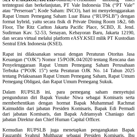
terintegrasi dan berkelanjutan, PT Vale Indonesia Tbk (“PT Vale”
atau “Perseroan”; Kode Saham: INCO), hari ini menyelenggarakan
Rapat Umum Pemegang Saham Luar Biasa (“RUPSLB”) dengan
format hybrid, yaitu secara fisik di Private Dining Room 1&2, 6th
Floor, The Ritz Carlton Jakarta Pacific Place, SCBD, Jl. Jend.
Sudirman Kav. 52-53, Senayan, Kebayoran Baru, Jakarta 12190,
dan secara virtual melalui platform eASY.KSEI milik PT Kustodian
Sentral Efek Indonesia (KSEI).
Rapat ini dilaksanakan sesuai dengan Peraturan Otoritas Jasa
Keuangan (“OJK”) Nomor 15/POJK.04/2020 tentang Rencana dan
Penyelenggaraan Rapat Umum Pemegang Saham Perusahaan
Terbuka (“POJK 15”) serta Peraturan OJK No. 14 Tahun 2025
tentang Pelaksanaan Rapat Umum Pemegang Saham, Rapat Umum
Pemegang Obligasi, dan Rapat Umum Pemegang Sukuk.
Dalam RUPSLB ini, para pemegang saham menyetujui
pengunduran diri Bapak Yusuke Niwa sebagai Komisaris serta
memberhentikan dengan hormat Bapak Muhammad Rachmat
Kaimuddin dari jabatan Presiden Komisaris, Bapak Edi Permadi
dari jabatan Komisaris, dan Bapak Adriansyah Chaniago dari
jabatan Direktur dan Chief Human Capital Officer.
Kemudian RUPSLB juga menetapkan pengangkatan Bapak
Fauzambi Syahrul Multhazar sebagai Presiden Komisaris, Ibu