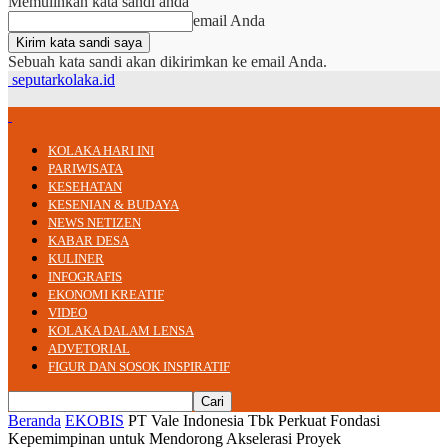
Memulihkan kata sandi anda
email Anda
Sebuah kata sandi akan dikirimkan ke email Anda.
seputarkolaka.id
KOLAKA HARI INI
PARIWISATA
KESEHATAN
KESENIAN & BUDAYA
NEWS NETIZEN
KABAR DESA
KULINER
INFOGRAFIS
EKONOMI KREATIF
VIDEO
KOLAKA DALAM LENSA
ADVETORIAL
FIGUR DAN SOSOK INSPIRATIF
Beranda
EKOBIS
PT Vale Indonesia Tbk Perkuat Fondasi
Kepemimpinan untuk Mendorong Akselerasi Proyek