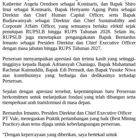
Katherine Angela Oendoen sebagai Komisaris, dan Bapak Shiro
Imai sebagai Komisaris, Bapak Heriyanto Agung Putra sebagai
Direktur dan Chief Human Capital Officer, serta Bapak
Budiawansyah sebagai Direktur dan Chief Sustainability and
Corporate Affairs Officer, yang semuanya berlaku efektif sejak
penutupan RUPSLB hingga RUPS Tahunan 2028. Selain itu,
RUPSLB juga menetapkan pengangakatan Bapak Bernardus
Irmanto sebagai Presiden Direktur dan Chief Executive Officer
dengan masa jabatan hingga RUPS Tahunan 2027.
Perseroan menyampaikan apresiasi dan terima kasih yang setinggi-
tingginya kepada Bapak Adriansyah Chaniago, Bapak Muhammad
Rachmat Kaimuddin, Bapak Edi Permadi, dan Bapak Yusuke Niwa
atas kontribusinya yang berharga dan dedikasinya terhadap
Perseroan.
Sejalan dengan apresiasi tersebut, kepemimpinan baru Perseroan
berkomitmen untuk melanjutkan fondasi yang telah dibangun serta
memperkuat arah transformasi di masa depan.
Bernardus Irmanto, Presiden Direktur dan Chief Executive Officer
PT Vale, menegaskan Praktik pertambangan yang baik (Best Mining
Practice) akan terus dijaga untuk keberlangsungan perseroan.
“Dengan kepercayaan yang diberikan, saya bertekad untuk